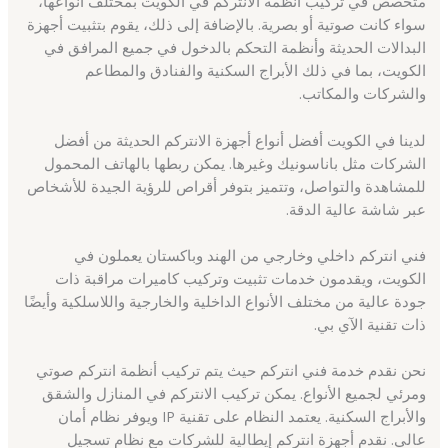
متخصص في تركيب أنظمة الانتركم في الكويت بمختلف أنواعها،
سواء كانت صوتية أو بصرية. بالإضافة إلى ذلك، يقوم بتثبيت أجهزة
البدالات الحديثة وأنظمة التحكم بالدخول في جميع المرافق في
الكويت، بما في ذلك الأبراج السكنية والفنادق والمطاعم
والشركات والمكاتب.
لدينا في الكويت أفضل أنواع أجهزة الانتركم الحديثة من أفضل
الشركات مثل باناسونيك وغيرها. يمكن ربطها بالهاتف المحمول
للمشاهدة والتواصل، وتتميز بتوفر أقراص للرؤية الجيدة للأشخاص
عبر شاشة عالية الدقة.
فني انتركم داخلي وخارجي من الهند وباكستان يعملون في
الكويت، ويقدمون خدمات تثبيت وتركيب كاميرات مراقبة ذات
جودة عالية من مختلف الأنواع الداخلية والخارجية واللاسلكية وأيضًا
ذات تقنية الآي بي.
نحن نقدم خدمة فني انتركم حيث يتم تركيب أنظمة انتركم صوتي
ومرئي لجميع الأنواع. يمكن تركيب الانتركم في المنازل والشقق
والأبراج السكنية. يعتمد النظام على تقنية IP ويوفر نظام أمان
عالي. نقدم أجهزة انتركم إيطالية للشركات مع نظام تسجيل