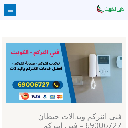
خطي
لى
لمحتوى
فني انتركم وبدالات خيطان
69006727 – فني انتركم