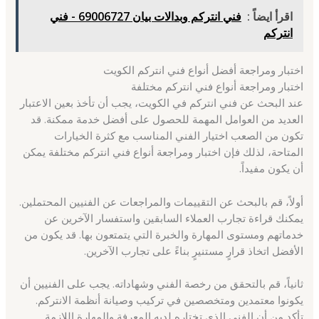
اقرأ ايضاً :
فني انتركم وبدالات بيان 69006727 - فني
انتركم
اختبار ومراجعة أفضل أنواع فني انتركم الكويت
اختبار ومراجعة أنواع فني انتركم مختلفة
عند البحث عن فني انتركم في الكويت، يجب أن تأخذ بعين الاعتبار
العديد من العوامل المهمة للحصول على أفضل خدمة ممكنة. قد
تكون من الصعب اختيار الفني المناسب مع كثرة الخيارات
المتاحة، لذلك فإن اختبار ومراجعة أنواع فني انتركم مختلفة يمكن
أن يكون مفيداً.
أولاً، قم بالبحث عن التقييمات والمراجعات عن الفنيين المحتملين.
يمكنك قراءة تجارب العملاء السابقين واستفسار الآخرين عن
خدماتهم ومستوى المهارة والخبرة التي يتمتعون بها. قد يكون من
الأفضل اتخاذ قرارٍ مستنيرٍ بناءً على تجارب الآخرين.
ثانياً، قم بالتحقق من رخصة الفني وشهاداته. يجب على الفنيين أن
يكونوا معتمدين ومتخصصين في تركيب وصيانة أنظمة الانتركم.
تأكد من أن الفني الذي تختاره لديه المعرفة والمهارة اللازمة