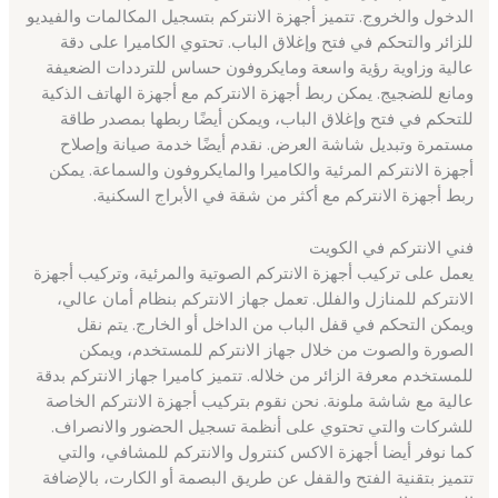
الدخول والخروج. تتميز أجهزة الانتركم بتسجيل المكالمات والفيديو
للزائر والتحكم في فتح وإغلاق الباب. تحتوي الكاميرا على دقة
عالية وزاوية رؤية واسعة ومايكروفون حساس للترددات الضعيفة
ومانع للضجيج. يمكن ربط أجهزة الانتركم مع أجهزة الهاتف الذكية
للتحكم في فتح وإغلاق الباب، ويمكن أيضًا ربطها بمصدر طاقة
مستمرة وتبديل شاشة العرض. نقدم أيضًا خدمة صيانة وإصلاح
أجهزة الانتركم المرئية والكاميرا والمايكروفون والسماعة. يمكن
ربط أجهزة الانتركم مع أكثر من شقة في الأبراج السكنية.
فني الانتركم في الكويت
يعمل على تركيب أجهزة الانتركم الصوتية والمرئية، وتركيب أجهزة
الانتركم للمنازل والفلل. تعمل جهاز الانتركم بنظام أمان عالي،
ويمكن التحكم في قفل الباب من الداخل أو الخارج. يتم نقل
الصورة والصوت من خلال جهاز الانتركم للمستخدم، ويمكن
للمستخدم معرفة الزائر من خلاله. تتميز كاميرا جهاز الانتركم بدقة
عالية مع شاشة ملونة. نحن نقوم بتركيب أجهزة الانتركم الخاصة
للشركات والتي تحتوي على أنظمة تسجيل الحضور والانصراف.
كما نوفر أيضا أجهزة الاكس كنترول والانتركم للمشافي، والتي
تتميز بتقنية الفتح والقفل عن طريق البصمة أو الكارت، بالإضافة