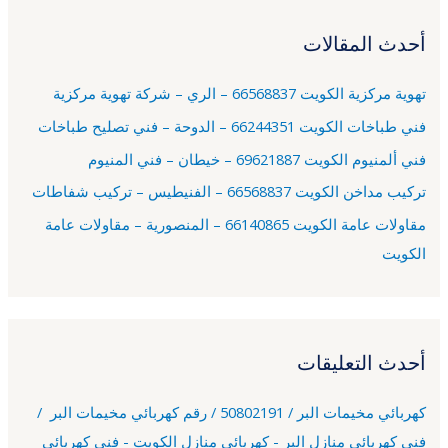
ح
أحدث المقالات
ث
ع
تهوية مركزية الكويت 66568837 – الري – شركة تهوية مركزية
ن
فني طباخات الكويت 66244351 – الدوحة – فني تصليح طباخات
:
فني ألمنيوم الكويت 69621887 – خيطان – فني المنيوم
تركيب مداخن الكويت 66568837 – الفنيطيس – تركيب شفاطات
مقاولات عامة الكويت 66140865 – المنصورية – مقاولات عامة
الكويت
أحدث التعليقات
كهربائي مخيمات البر / 50802191 / رقم كهربائي مخيمات البر /
فني كهربائي منازل البر - كهربائي منازل الكويت - فني كهربائي