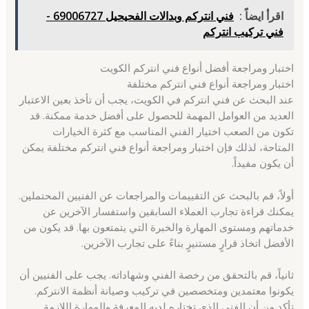
اقرأ ايضاً :
فني انتركم وبدالات الفحيحيل 69006727 -
فني تركيب انتركم
اختبار ومراجعة أفضل أنواع فني انتركم الكويت
اختبار ومراجعة أنواع فني انتركم مختلفة
عند البحث عن فني انتركم في الكويت، يجب أن تأخذ بعين الاعتبار
العديد من العوامل المهمة للحصول على أفضل خدمة ممكنة. قد
تكون من الصعب اختيار الفني المناسب مع كثرة الخيارات
المتاحة، لذلك فإن اختبار ومراجعة أنواع فني انتركم مختلفة يمكن
أن يكون مفيداً.
أولاً، قم بالبحث عن التقييمات والمراجعات عن الفنيين المحتملين.
يمكنك قراءة تجارب العملاء السابقين واستفسار الآخرين عن
خدماتهم ومستوى المهارة والخبرة التي يتمتعون بها. قد يكون من
الأفضل اتخاذ قرارٍ مستنيرٍ بناءً على تجارب الآخرين.
ثانياً، قم بالتحقق من رخصة الفني وشهاداته. يجب على الفنيين أن
يكونوا معتمدين ومتخصصين في تركيب وصيانة أنظمة الانتركم.
تأكد من أن الفني الذي تختاره لديه المعرفة والمهارة اللازمة