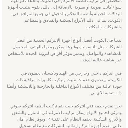
متخصص في تركيب أنظمة الانتركم في الكويت بمختلف أنواعها،
سواء كانت صوتية أو بصرية. بالإضافة إلى ذلك، يقوم بتثبيت أجهزة
البدالات الحديثة وأنظمة التحكم بالدخول في جميع المرافق في
الكويت، بما في ذلك الأبراج السكنية والفنادق والمطاعم
والشركات والمكاتب.
لدينا في الكويت أفضل أنواع أجهزة الانتركم الحديثة من أفضل
الشركات مثل باناسونيك وغيرها. يمكن ربطها بالهاتف المحمول
للمشاهدة والتواصل، وتتميز بتوفر أقراص للرؤية الجيدة للأشخاص
عبر شاشة عالية الدقة.
فني انتركم داخلي وخارجي من الهند وباكستان يعملون في
الكويت، ويقدمون خدمات تثبيت وتركيب كاميرات مراقبة ذات
جودة عالية من مختلف الأنواع الداخلية والخارجية واللاسلكية وأيضًا
ذات تقنية الآي بي.
نحن نقدم خدمة فني انتركم حيث يتم تركيب أنظمة انتركم صوتي
ومرئي لجميع الأنواع. يمكن تركيب الانتركم في المنازل والشقق
والأبراج السكنية. يعتمد النظام على تقنية IP ويوفر نظام أمان
عالي. نقدم أجهزة انتركم إيطالية للشركات مع نظام تسجيل