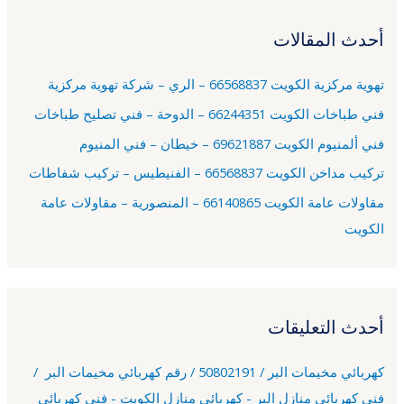
ح
أحدث المقالات
ث
ع
تهوية مركزية الكويت 66568837 – الري – شركة تهوية مركزية
ن
فني طباخات الكويت 66244351 – الدوحة – فني تصليح طباخات
:
فني ألمنيوم الكويت 69621887 – خيطان – فني المنيوم
تركيب مداخن الكويت 66568837 – الفنيطيس – تركيب شفاطات
مقاولات عامة الكويت 66140865 – المنصورية – مقاولات عامة
الكويت
أحدث التعليقات
كهربائي مخيمات البر / 50802191 / رقم كهربائي مخيمات البر /
فني كهربائي منازل البر - كهربائي منازل الكويت - فني كهربائي