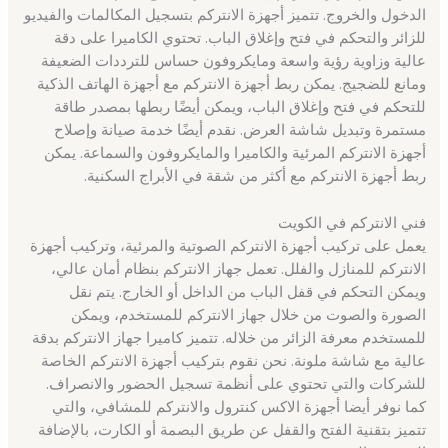
الدخول والخروج. تتميز أجهزة الانتركم بتسجيل المكالمات والفيديو
للزائر والتحكم في فتح وإغلاق الباب. تحتوي الكاميرا على دقة
عالية وزاوية رؤية واسعة ومايكروفون حساس للترددات الضعيفة
ومانع للضجيج. يمكن ربط أجهزة الانتركم مع أجهزة الهاتف الذكية
للتحكم في فتح وإغلاق الباب، ويمكن أيضًا ربطها بمصدر طاقة
مستمرة وتبديل شاشة العرض. نقدم أيضًا خدمة صيانة وإصلاح
أجهزة الانتركم المرئية والكاميرا والمايكروفون والسماعة. يمكن
ربط أجهزة الانتركم مع أكثر من شقة في الأبراج السكنية.
فني الانتركم في الكويت
يعمل على تركيب أجهزة الانتركم الصوتية والمرئية، وتركيب أجهزة
الانتركم للمنازل والفلل. تعمل جهاز الانتركم بنظام أمان عالي،
ويمكن التحكم في قفل الباب من الداخل أو الخارج. يتم نقل
الصورة والصوت من خلال جهاز الانتركم للمستخدم، ويمكن
للمستخدم معرفة الزائر من خلاله. تتميز كاميرا جهاز الانتركم بدقة
عالية مع شاشة ملونة. نحن نقوم بتركيب أجهزة الانتركم الخاصة
للشركات والتي تحتوي على أنظمة تسجيل الحضور والانصراف.
كما نوفر أيضا أجهزة الاكس كنترول والانتركم للمشافي، والتي
تتميز بتقنية الفتح والقفل عن طريق البصمة أو الكارت، بالإضافة