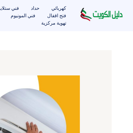
خطي
كهربائي
حداد
فني ستلاي
لى
فتح اقفال
فني المونيوم
لمحتوى
تهوية مركزية