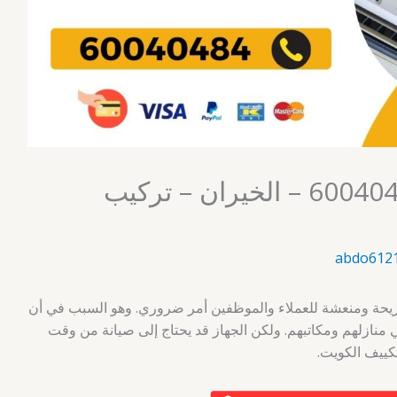
فني تكييف الكويت 60040484 – الخيران – تركيب
abdo612
مريحة ومنعشة للعملاء والموظفين أمر ضروري. وهو السبب في أن
ي منازلهم ومكاتبهم. ولكن الجهاز قد يحتاج إلى صيانة من وقت
تكييف الكويت.