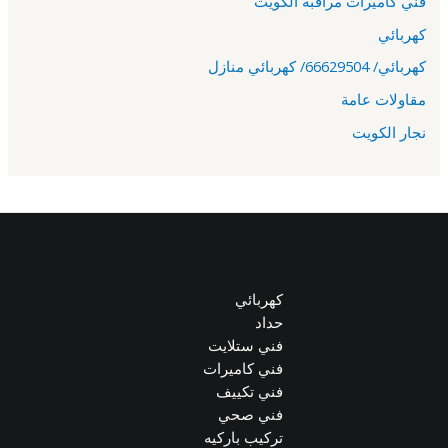
فني كاميرات مراقبة الكويت
كهربائي
كهربائي/ 66629504/ كهربائي منازل
مقاولات عامة
نجار الكويت
كهربائي
حداد
فني ستلايت
فني كاميرات
فني تكييف
فني صحي
تركيب باركيه