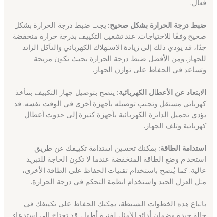
فعال.
ضبط درجة الحرارة بشكل صحيح:
يجب ضبط درجة الحرارة بشكل
صحيح وفقًا للاحتياجات. عند تشغيل التكييف بدرجة حرارة منخفضة
جدًا، قد يؤدي ذلك إلى زيادة الاستهلاك الكهربائي والتآكل الزائد
للجهاز. ومن الأفضل ضبط درجة الحرارة بحيث تكون مريحة
وتساعد في الحفاظ على توازن الجهاز.
الابتعاد عن الأعطال الكهربائية:
ينصح بتوصيل جهاز التكييف بمأخذ
كهربائي مستقل وتجنب توصيله بأجهزة أخرى في الوقت نفسه. قد
يؤدي تحميل الدائرة الكهربائية بأجهزة كثيرة إلى حدوث أعطال
كهربائية وتلف الجهاز.
استدامة الطاقة:
يمكنك تحسين استدامة تكييفك عن طريق
استخدام وضع الطاقة المنخفضة عندما لا تكون الحاجة للتبريد
عالية. كما يُنصح باستخدام تقنيات الحفاظ على الطاقة الأخرى،
مثل العزل الجيد واستخدام أنظمة التحكم في درجة الحرارة.
باتباع هذه الخطوات البسيطة، يمكنك الحفاظ على تكييفك في
حالة جيدة وضمان أدائه الأمثل لفترة أطول. قد تحتاج إلى استدعاء