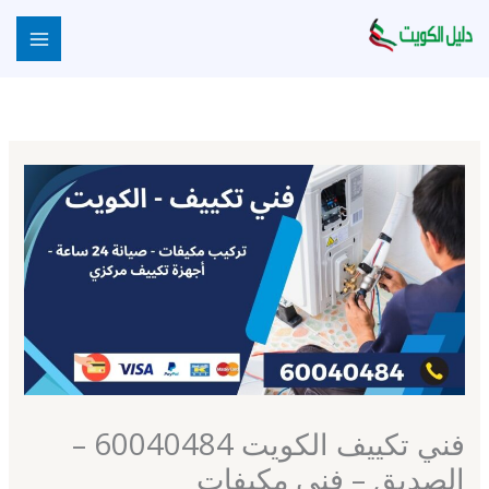
خطي
لى
لمحتوى
فني تكييف الكويت 60040484 –
الصديق – فني مكيفات