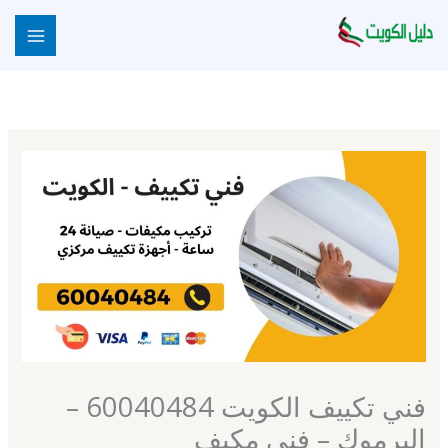
خطي
لى
لمحتوى
فني تكييف الكويت 60040484 –
اليرموك – فني مكيف