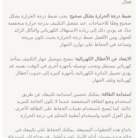
فعال.
ضبط درجة الحرارة بشكل صحيح:
يجب ضبط درجة الحرارة بشكل
صحيح وفقًا للاحتياجات. عند تشغيل التكييف بدرجة حرارة منخفضة
جدًا، قد يؤدي ذلك إلى زيادة الاستهلاك الكهربائي والتآكل الزائد
للجهاز. ومن الأفضل ضبط درجة الحرارة بحيث تكون مريحة
وتساعد في الحفاظ على توازن الجهاز.
الابتعاد عن الأعطال الكهربائية:
ينصح بتوصيل جهاز التكييف بمأخذ
كهربائي مستقل وتجنب توصيله بأجهزة أخرى في الوقت نفسه. قد
يؤدي تحميل الدائرة الكهربائية بأجهزة كثيرة إلى حدوث أعطال
كهربائية وتلف الجهاز.
استدامة الطاقة:
يمكنك تحسين استدامة تكييفك عن طريق
استخدام وضع الطاقة المنخفضة عندما لا تكون الحاجة للتبريد
عالية. كما يُنصح باستخدام تقنيات الحفاظ على الطاقة الأخرى،
مثل العزل الجيد واستخدام أنظمة التحكم في درجة الحرارة.
باتباع هذه الخطوات البسيطة، يمكنك الحفاظ على تكييفك في
حالة جيدة وضمان أدائه الأمثل لفترة أطول. قد تحتاج إلى استدعاء