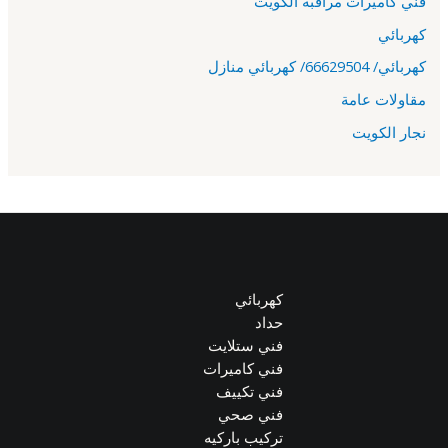
فني كاميرات مراقبة الكويت
كهربائي
كهربائي/ 66629504/ كهربائي منازل
مقاولات عامة
نجار الكويت
كهربائي
حداد
فني ستلايت
فني كاميرات
فني تكييف
فني صحي
تركيب باركيه