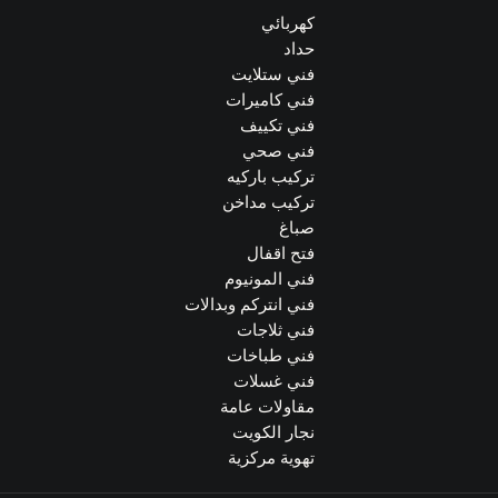
كهربائي
حداد
فني ستلايت
فني كاميرات
فني تكييف
فني صحي
تركيب باركيه
تركيب مداخن
صباغ
فتح اقفال
فني المونيوم
فني انتركم وبدالات
فني ثلاجات
فني طباخات
فني غسلات
مقاولات عامة
نجار الكويت
تهوية مركزية