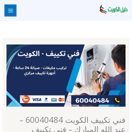
خطي
لى
لمحتوى
فني تكييف الكويت 60040484 –
عبد الله المبارك – فني تكييف