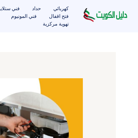
خطي
كهربائي
حداد
فني ستلاي
لى
فتح اقفال
فني المونيوم
لمحتوى
تهوية مركزية