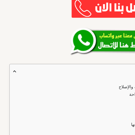
والإصلاح
احة
ا