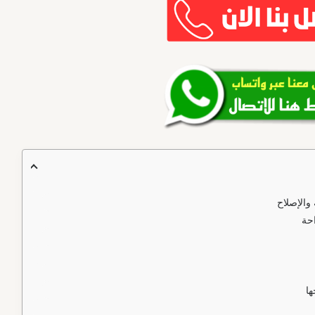
والإصلاح
احة
ا