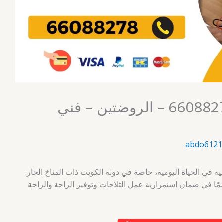
فني ثلاجات الكويت 66088278 – الروضتين – فني
abdo6121
همية في الحياة اليومية، خاصة في دولة الكويت ذات المناخ الحار.
مًا في ضمان استمرارية عمل الثلاجات وتوفير الراحة والراحة