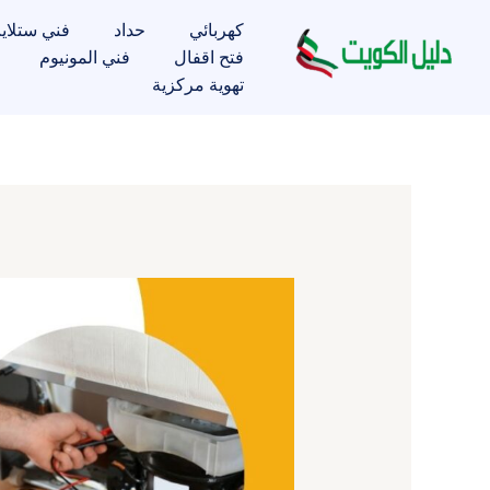
خطي
كهربائي
حداد
فني ستلاي
لى
فتح اقفال
فني المونيوم
لمحتوى
تهوية مركزية