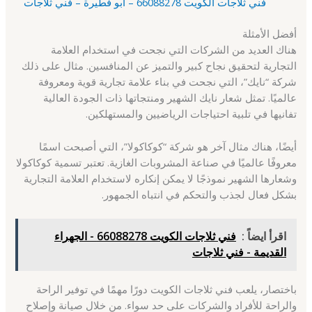
فني ثلاجات الكويت 66088278 – أبو فطيرة – فني ثلاجات
أفضل الأمثلة
هناك العديد من الشركات التي نجحت في استخدام العلامة
التجارية لتحقيق نجاح كبير والتميز عن المنافسين. مثال على ذلك
شركة “نايك”، التي نجحت في بناء علامة تجارية قوية ومعروفة
عالميًا. تمثل شعار نايك الشهير ومنتجاتها ذات الجودة العالية
تفانيها في تلبية احتياجات الرياضيين والمستهلكين.
أيضًا، هناك مثال آخر هو شركة “كوكاكولا”، التي أصبحت اسمًا
معروفًا عالميًا في صناعة المشروبات الغازية. تعتبر تسمية كوكاكولا
وشعارها الشهير نموذجًا لا يمكن إنكاره لاستخدام العلامة التجارية
بشكل فعال لجذب والتحكم في انتباه الجمهور.
اقرأ ايضاً :
فني ثلاجات الكويت 66088278 - الجهراء
القديمة - فني ثلاجات
باختصار، يلعب فني ثلاجات الكويت دورًا مهمًا في توفير الراحة
والراحة للأفراد والشركات على حد سواء. من خلال صيانة وإصلاح