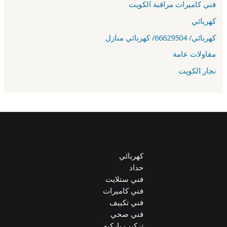
فني كاميرات مراقبة الكويت
كهربائي
كهربائي/ 66629504/ كهربائي منازل
مقاولات عامة
نجار الكويت
كهربائي
حداد
فني ستلايت
فني كاميرات
فني تكييف
فني صحي
تركيب باركيه