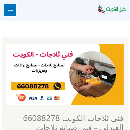
خطي
لى
لمحتوى
فني ثلاجات الكويت 66088278 –
العبدلي – فني صيانة ثلاجات