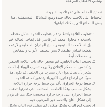
وتجنب الأعطال المزعجة.
نصائح للحفاظ على ثلاجتك بحالة جيدة
للحفاظ على ثلاجتك بحالة جيدة ومنع المشاكل المستقبلية، هنا
بعض النصائح التي يمكنك اتباعها:
تنظيف الثلاجة بانتظام:
قم بتنظيف الثلاجة بشكل منتظم
باستخدام محلول معقم غير قاسي قبل إيقاف الطاقة. قم
بإزالة الأطعمة المتبقية وامسح الجدران الداخلية والأرفف
بقطعة قماش نظيفة. لا تنسَ تنظيف الأبواب والمقابض
والمفصلات أيضًا.
تحديث الباب الخلفي:
قم بفحص حالة باب الثلاجة الخلفي
وتأكد من أنه محكم الإغلاق ولا يوجد تسرب للهواء. إذا كنت
تشعر بأن هناك هواء بارد يتسرب من الخلف، قد يكون هذا
سببًا في ارتفاع فاتورة الكهرباء وتدهور كفاءة الثلاجة.
ضبط درجة الحرارة:
تأكد من ضبط درجة حرارة الثلاجة
بشكل مناسب وفقًا للأطعمة المختلفة التي تخزنها. تجنب
ضبط الحرارة على درجة حرارة منخفضة جدًا، مما قد يؤدي
إلى تشكل الثلج والتجمد غير المرغوب فيه.
تجنب فتح الباب بشكل متكرر:
قم بتقليل فتح الباب بشكل