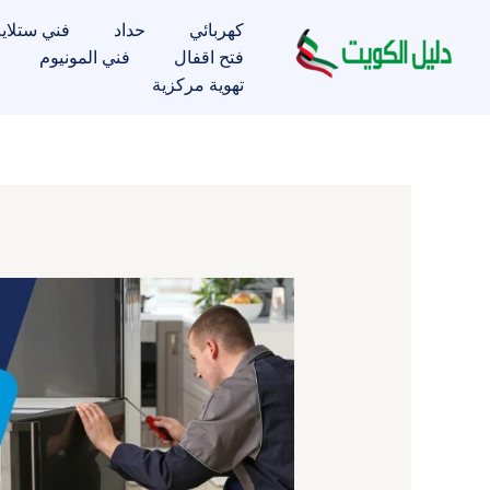
خطي
كهربائي
حداد
فني ستلاي
لى
فتح اقفال
فني المونيوم
لمحتوى
تهوية مركزية