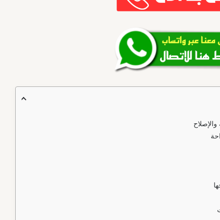
والإصلاح
احة
ا