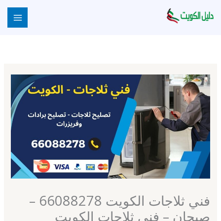
خطي
لى
لمحتوى
فني ثلاجات الكويت 66088278 –
صبحان – فني ثلاجات الكويت