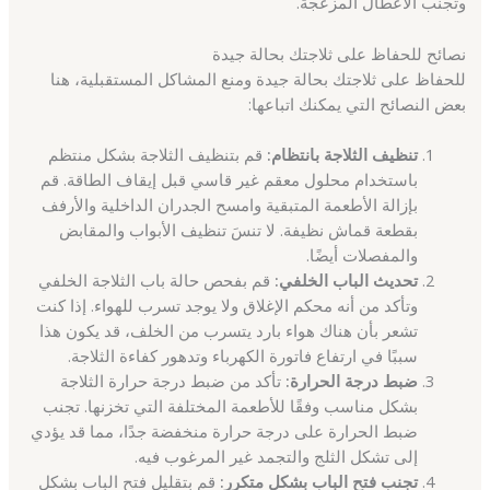
وتجنب الأعطال المزعجة.
نصائح للحفاظ على ثلاجتك بحالة جيدة
للحفاظ على ثلاجتك بحالة جيدة ومنع المشاكل المستقبلية، هنا
بعض النصائح التي يمكنك اتباعها:
تنظيف الثلاجة بانتظام:
قم بتنظيف الثلاجة بشكل منتظم
باستخدام محلول معقم غير قاسي قبل إيقاف الطاقة. قم
بإزالة الأطعمة المتبقية وامسح الجدران الداخلية والأرفف
بقطعة قماش نظيفة. لا تنسَ تنظيف الأبواب والمقابض
والمفصلات أيضًا.
تحديث الباب الخلفي:
قم بفحص حالة باب الثلاجة الخلفي
وتأكد من أنه محكم الإغلاق ولا يوجد تسرب للهواء. إذا كنت
تشعر بأن هناك هواء بارد يتسرب من الخلف، قد يكون هذا
سببًا في ارتفاع فاتورة الكهرباء وتدهور كفاءة الثلاجة.
ضبط درجة الحرارة:
تأكد من ضبط درجة حرارة الثلاجة
بشكل مناسب وفقًا للأطعمة المختلفة التي تخزنها. تجنب
ضبط الحرارة على درجة حرارة منخفضة جدًا، مما قد يؤدي
إلى تشكل الثلج والتجمد غير المرغوب فيه.
تجنب فتح الباب بشكل متكرر:
قم بتقليل فتح الباب بشكل