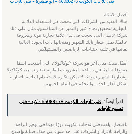
فني ثلاجات الكويت 66088278 – أبو فطيرة – فني ثلاجات
أفضل الأمثلة
هناك العديد من الشركات التي نجحت في استخدام العلامة
التجارية لتحقيق نجاح كبير والتميز عن المنافسين. مثال على ذلك
شركة “نايك”، التي نجحت في بناء علامة تجارية قوية ومعروفة
عالميًا. تمثل شعار نايك الشهير ومنتجاتها ذات الجودة العالية
تفانيها في تلبية احتياجات الرياضيين والمستهلكين.
أيضًا، هناك مثال آخر هو شركة “كوكاكولا”، التي أصبحت اسمًا
معروفًا عالميًا في صناعة المشروبات الغازية. تعتبر تسمية كوكاكولا
وشعارها الشهير نموذجًا لا يمكن إنكاره لاستخدام العلامة التجارية
بشكل فعال لجذب والتحكم في انتباه الجمهور.
اقرأ ايضاً :
فني ثلاجات الكويت 66088278 - كبد - فني
تصليح ثلاجات
باختصار، يلعب فني ثلاجات الكويت دورًا مهمًا في توفير الراحة
والراحة للأفراد والشركات على حد سواء. من خلال صيانة وإصلاح