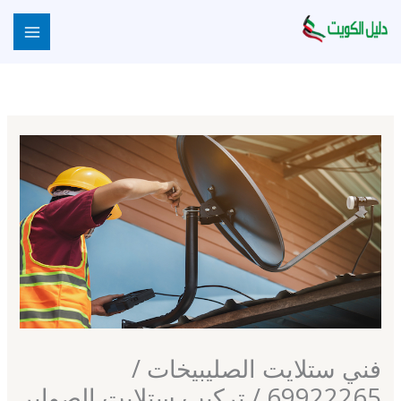
خطي
لى
لمحتوى
فني ستلايت الصليبيخات /
69922265 / تركيب ستلايت الصوابر