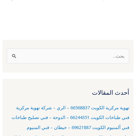
ا
ل
ب
ح
أحدث المقالات
ث
ع
تهوية مركزية الكويت 66568837 – الري – شركة تهوية مركزية
ن
فني طباخات الكويت 66244351 – الدوحة – فني تصليح طباخات
:
فني ألمنيوم الكويت 69621887 – خيطان – فني المنيوم