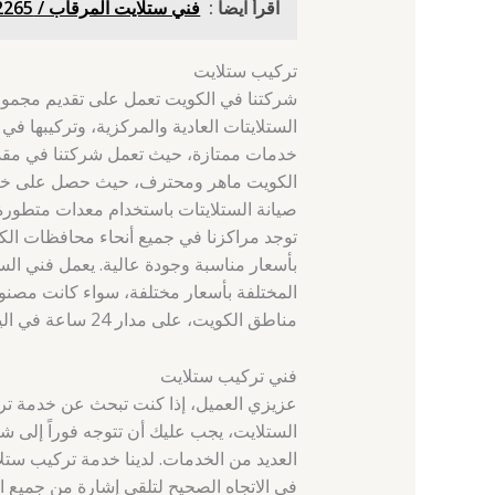
اقرأ ايضاً :
فني ستلايت المرقاب / 69922265 / تركيب ستلايت المنصورية
تركيب ستلايت
شركتنا في الكويت تعمل على تقديم مجموعة
الستلايتات العادية والمركزية، وتركيبها في
خدمات ممتازة، حيث تعمل شركتنا في مقد
الكويت ماهر ومحترف، حيث حصل على خبرة 
صيانة الستلايتات باستخدام معدات متطورة 
توجد مراكزنا في جميع أنحاء محافظات الك
بأسعار مناسبة وجودة عالية. يعمل فني الس
المختلفة بأسعار مختلفة، سواء كانت مصنوع
مناطق الكويت، على مدار 24 ساعة في اليوم وخلال العطلات والأعياد. لا تترددوا في التواصل معنا.
فني تركيب ستلايت
عزيزي العميل، إذا كنت تبحث عن خدمة تر
الستلايت، يجب عليك أن تتوجه فوراً إلى ش
العديد من الخدمات. لدينا خدمة تركيب ستلا
في الاتجاه الصحيح لتلقي إشارة من جميع ال