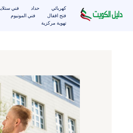
خطي
كهربائي
حداد
فني ستلاي
لى
فتح اقفال
فني المونيوم
لمحتوى
تهوية مركزية