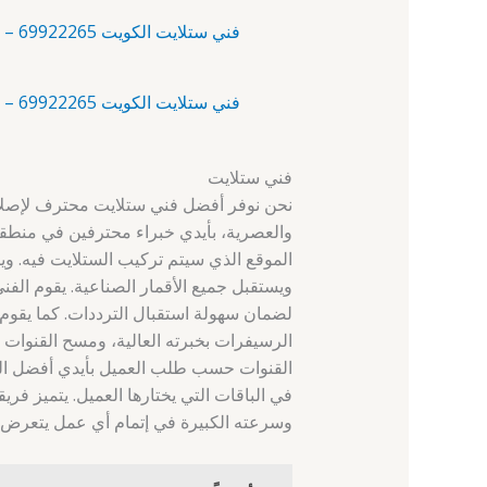
فني ستلايت الكويت 69922265 – أبو حليفة – فني ستلايت الكويت
فني ستلايت الكويت 69922265 – أبو فطيرة – رقم فني ستلايت
فني ستلايت
نحن نوفر أفضل فني ستلايت محترف لإصلاح و
والعصرية، بأيدي خبراء محترفين في منطقة
الموقع الذي سيتم تركيب الستلايت فيه. 
ويستقبل جميع الأقمار الصناعية. يقوم ال
لضمان سهولة استقبال الترددات. كما يقوم 
الرسيفرات بخبرته العالية، ومسح القنوات غ
القنوات حسب طلب العميل بأيدي أفضل الخب
في الباقات التي يختارها العميل. يتميز فري
وسرعته الكبيرة في إتمام أي عمل يتعرض ل