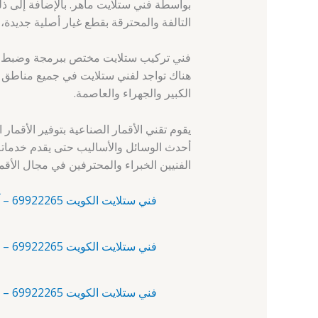
بواسطة فني ستلايت ماهر. بالإضافة إلى ذلك
التالفة والمحترقة بقطع غيار أصلية جديدة، و
فني تركيب ستلايت مختص ببرمجة وضبط جميع
هناك تواجد لفني ستلايت في جميع مناطق 
الكبير والجهراء والعاصمة.
يقوم تقني الأقمار الصناعية بتوفير الأقمار 
أحدث الوسائل والأساليب حتى يقدم خدماته
الفنيين الخبراء والمحترفين في مجال الأقم
فني ستلايت الكويت 69922265 – آلبدع – فني ستلايت
فني ستلايت الكويت 69922265 – أبرق خيطان – رقم فني ستلايت
فني ستلايت الكويت 69922265 – أبو الحصانية – فني ستلايت