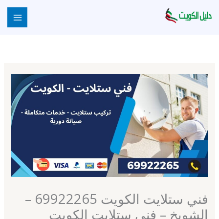
خطي
لى
لمحتوى
فني ستلايت الكويت 69922265 –
الشويخ – فني ستلايت الكويت