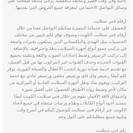
عالية وفي وقت قصير وبتكلفة منخفضة. يرجى متابعة صفحتنا على
وسائل التواصل الاجتماعي لمعرفة جميع العروض التي نقدمها.
ارقام فني ستلايت
للحصول على خدماتنا المميزة يمكنكم التواصل معنا من خلال
أرقام فني ستلايت الكويت، وسوف نوفر لكم فنيين من مختلف
الجنسيات مثل الهندي والباكستاني الذين يتمتّعون بخبرات واسعة
في تركيب جميع أنواع أجهزة الستلايت بدقة واحترافية، بالإضافة
إلى تركيب الرسيفر وضبط إعدادات الصوت واللغة وتنقيته بجميع
القنوات الجديدة وحذف القنوات غير المرغوب بها من قبل العميل،
مع تقديم خدمة صيانة دورية لتجنب الأعطال والصيانة الفورية. نوفر
لكم أيضًا رسيفر واي فاي ورسيفر مخفي ورسيفر عادي مع خدمة
التركيب، ونقوم بفك ونقل أجهزة الستلايت العادية أو المركزية من
مكان لآخر وضبط زوايا الأطباق للحصول على أفضل صورة
واشتِقاق كافة الأقمار. نقوم من خلال فني ستلايت الكويت أيضًا
بتمديد أجود أنواع الكابلات ونقدّم ورشات متنقلة في جميع أنحاء
الكويت عبر أرقام فني ستلايت للوصول إليكم في أسرع وقت
وتلبية جميع متطلباتكم على أكمل وجه.
رقم فني ستلايت