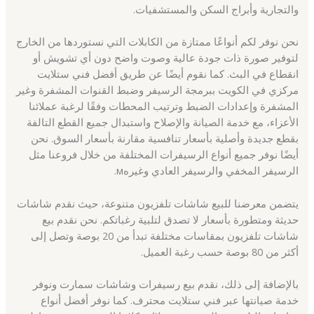
والتجارية وأبراج السكن والمستشفيات.
نحن نوفر لكم أنواعًا ممتازة من الكابلات التي نستوردها من الخارج
لتوفير صورة ذات جودة عالية وصوت واضح دون أي تشويش أو
انقطاع في البث. كما نقوم أيضًا عن طريق أفضل فني ستلايت
مركزي في الكويت ببرمجة الرسيفر وضبط القنوات المشفرة وغير
المشفرة وإعدادات الضبط وترتيب المحطات وفقًا لرغبة عملائنا
الأعزاء، مع خدمة الصيانة والإصلاح واستبدال جميع القطع التالفة
بقطع جديدة وأصلية بأسعار تنافسية مقارنة بأسعار السوق. نحن
أيضًا نوفر جميع أنواع الرسيفرات المختلفة من خلال فروعنا مثل
الرسيفر المخفي والرسيفر العادي وغيرهм.
يتضمن معرضنا للبيع شاشات تلفزيون متنوعة، حيث نقدم شاشات
حديثة ومتطورة بأسعار لا تصدق لتلبية رغباتكم. نحن نقدم بيع
شاشات تلفزيون بمقاسات مختلفة تبدأ من 20 بوصة وتصل إلى
أكثر من 80 بوصة حسب رغبة العميل.
بالإضافة إلى ذلك، نقدم بيع رسيفرات وشاشات سمارت ونوفر
خدمة صيانتها عبر فني ستلايت محترف. كما نوفر أفضل أنواع