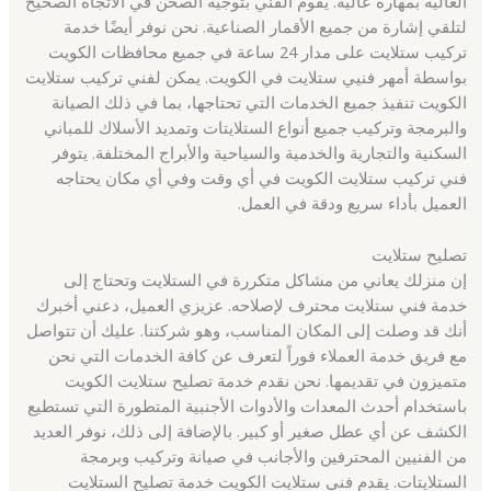
العالية بمهارة عالية. يقوم الفني بتوجيه الصحن في الاتجاه الصحيح
لتلقي إشارة من جميع الأقمار الصناعية. نحن نوفر أيضًا خدمة
تركيب ستلايت على مدار 24 ساعة في جميع محافظات الكويت
بواسطة أمهر فنيي ستلايت في الكويت. يمكن لفني تركيب ستلايت
الكويت تنفيذ جميع الخدمات التي تحتاجها، بما في ذلك الصيانة
والبرمجة وتركيب جميع أنواع الستلايتات وتمديد الأسلاك للمباني
السكنية والتجارية والخدمية والسياحية والأبراج المختلفة. يتوفر
فني تركيب ستلايت الكويت في أي وقت وفي أي مكان يحتاجه
العميل بأداء سريع ودقة في العمل.
تصليح ستلايت
إن منزلك يعاني من مشاكل متكررة في الستلايت وتحتاج إلى
خدمة فني ستلايت محترف لإصلاحه. عزيزي العميل، دعني أخبرك
أنك قد وصلت إلى المكان المناسب، وهو شركتنا. عليك أن تتواصل
مع فريق خدمة العملاء فوراً لتعرف عن كافة الخدمات التي نحن
متميزون في تقديمها. نحن نقدم خدمة تصليح ستلايت الكويت
باستخدام أحدث المعدات والأدوات الأجنبية المتطورة التي تستطيع
الكشف عن أي عطل صغير أو كبير. بالإضافة إلى ذلك، نوفر العديد
من الفنيين المحترفين والأجانب في صيانة وتركيب وبرمجة
الستلايتات. يقدم فني ستلايت الكويت خدمة تصليح الستلايت