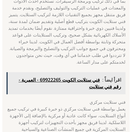
بما في ذلك تركيب وبرمجة الرسيفرات. نستخدم أحدث الأدوات
والمعدات في عمليات التركيب والتوليف والتصليح، ونقدم خدمة
فريق متنقل مجهز بجميع التقنيات اللازمة لتركيب الستلايت. يتميز
فني ستلايت الكويت بتركيب قطع أصلية وتقديم ضمان لمدة سنة،
ولدينا فنيين ذوي خبرة واحترافية ممتازة. نقوم أيضًا بخدمات تمديد
الأسلاك الكهربائية بشكل صحيح، وتركيب الستلايتات على قواعد
متحركة وثابتة بواسطة أفضل العمال في الكويت. لدينا خبراء
ومحترفون في جميع جوانب التركيب والتصليح والبرمجة والصيانة.
لا تترددوا في طلب خدماتنا في أي وقت، حيث نحن متواجدون
لخدمتكم على مدار الساعة.
اقرأ ايضاً :
فني ستلايت الكويت 69922265 - العمرية -
رقم فني ستلايت
فني ستلايت مركزي
يعمل بواسطة فني ستلايت مركزي ذو خبرة كبيرة في تركيب جميع
أنواع الستلايت، سواء كانت عادية أو مركزية بالإضافة إلى الأجهزة
اللاسلكية. لدينا فريق مجهز بأحدث التجهيزات لتركيب أجهزة
الستلايت المركزية في جميع المنشآت الصناعية والسياحية