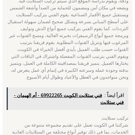
ودقة، ويقوم بدراسة الموقع الذي سيتم تركيب الستلايت فيه.
ويضعه في مكان آمن ومضمون للحماية من الصدأ وأشعة الشمس
ويستقبل جميع الأقمار الصناعية. يقوم الفني بتركيب الستلايت
على أسطح المباني بسرعة وبشكل صحيح لضمان سهولة استقبال
الترددات. كما يقوم الفني بتركيب جميع أنواع الدش وتوليف
وبرمجة جميع أنواع الرسيفرات بخبرته العالية، ومسح القنوات غير
المرغوب فيها وتنزيل القنوات المطلوبة. يقوم فريقنا بترتيب
القنوات حسب طلب العميل بأيدي أفضل الخبراء في الكويت،
ويقوم الفني بترتيب القنوات المفضلة واشتراك في الباقات التي
يختارها العميل. يتميز فريقنا بمصداقيته الكاملة في العمل، ويتميز
بدقته وجودة عمله وسرعته الكبيرة في إتمام أي عمل يتعرض له،
ونحن متواجدون في العطل والأعياد وطوال أيام الأسبوع.
اقرأ ايضاً :
فني ستلايت الكويت 69922265 - أم الهيمان -
فني ستلايت
تركيب ستلايت
شركتنا في الكويت تعمل على تقديم مجموعة متنوعة من
الخدمات، بما في ذلك توفير أنواع مختلفة من الستلايتات العادية