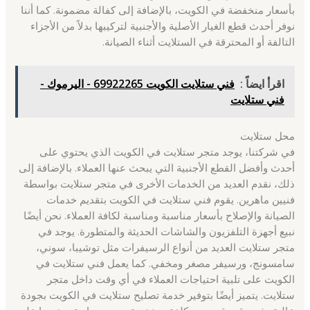
بأسعار منخفضة في الكويت، بالإضافة إلى كفالة مضمونة. كما أننا
نوفر أحدث قطع الغيار الأصلية والأجنبية لتركيبها بدلاً من الأجزاء
التالفة أو المحترقة في الستلايت أثناء الصيانة.
اقرأ ايضاً :
فني ستلايت الكويت 69922265 - اليرموك -
فني ستلايت
محل ستلايت
في شركتنا، يوجد متجر ستلايت في الكويت الذي يحتوي على
أحدث وأفضل القطع الأجنبية التي يبحث عنها العملاء. بالإضافة إلى
ذلك، نقدم العديد من الخدمات الأخرى في متجر ستلايت بواسطة
فنيين ماهرين. يقوم فني ستلايت في الكويت بتقديم خدمات
الصيانة والإصلاح بأسعار مناسبة ومناسبة لكافة العملاء. نحن أيضًا
نبيع أجهزة التلفزيون والشاشات الحديثة والمتطورة. يوجد في
متجر ستلايت العديد من أنواع الرسيفرات مثل توشيبا، سوني،
سامسونج، ورسيفر مصغر ومخفي. كما يعمل فني ستلايت في
الكويت على تلبية احتياجات العملاء في أي وقت داخل متجر
ستلايت. يتميز أيضًا بتوفير خدمة تصليح ستلايت في الكويت بجودة