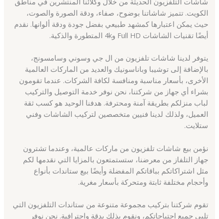
شاشات التلفزيون الحديثة من خلال وكلائنا المنتشرين في مناطق
الكويت. تتميز شاشاتنا بوضوح، صفاء، ودقة الصورة والصوت،
حيث يمكن اعتبارها كمشهد طبيعي بفضل جودة ودقة ألوانها. نقدم
أيضًا تقنيات الشاشات Full HD و4k المتطورة والذكية.
يتوفر لدينا شاشات تلفزيون من ال جي وسوني وسامسونج،
بالإضافة إلى توشيبا وباناسونيك والعديد من الماركات العالمية
الأخرى، بأسعار مناسبة ومنافسة لكافة الشركات. عندما تقومون
بشراء أي جهاز من شركتنا، نحن نوفر خدمة التوصيل والتركيب
لباب منزلكم بطريقة آمنة ومحترفة. هدفنا الوحيد هو كسب ثقة
العميل، ولذلك لدينا فنيين متخصصين لتركيب الشاشات وفني
ستلايت.
نؤمن بيع شاشات تلفزيون من ماركات عالمية، وعندما تشترون
جهاز التلفاز من معرضنا، ستستمتعون بالمزايا التي نقدمها لكم
مثل اشتراكاتكم بباقاتكم المفضلة وأيضًا بيع ستاندات بأنواع
وأحجام مختلفة ثابتة ومتحركة بأسعار مغرية.
تقوم شركتنا بتركيب مجموعة متنوعة من ستاندات التلفزيون التي
تلبي جميع احتياجاتكم، ونقوم بذلك بدقة واحترافية. نحن نوفر