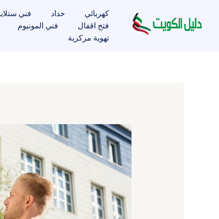
خطي
كهربائي
حداد
فني ستلاي
لى
فتح اقفال
فني المونيوم
لمحتوى
تهوية مركزية