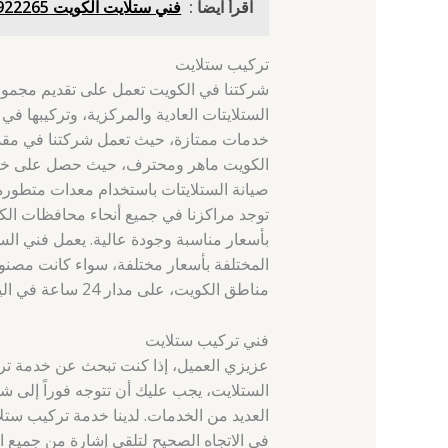
اقرأ ايضاً :
فني ستلايت الكويت 69922265 - خيطان - فني ستلايت
تركيب ستلايت
شركتنا في الكويت تعمل على تقديم مجموعة
الستلايتات العادية والمركزية، وتركيبها في
خدمات ممتازة، حيث تعمل شركتنا في مقد
الكويت ماهر ومحترف، حيث حصل على خبرة 
صيانة الستلايتات باستخدام معدات متطورة 
توجد مراكزنا في جميع أنحاء محافظات الك
بأسعار مناسبة وجودة عالية. يعمل فني الس
المختلفة بأسعار مختلفة، سواء كانت مصنوع
مناطق الكويت، على مدار 24 ساعة في اليوم وخلال العطلات والأعياد. لا تترددوا في التواصل معنا.
فني تركيب ستلايت
عزيزي العميل، إذا كنت تبحث عن خدمة تر
الستلايت، يجب عليك أن تتوجه فوراً إلى ش
العديد من الخدمات. لدينا خدمة تركيب ستلا
في الاتجاه الصحيح لتلقي إشارة من جميع ال