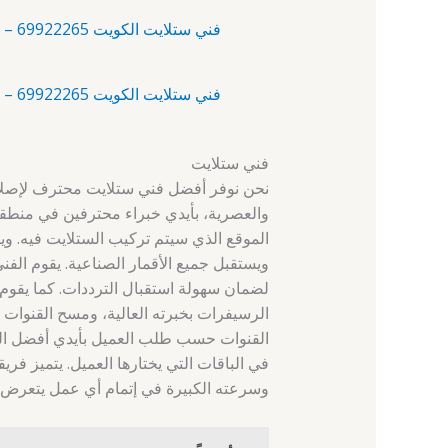
فني ستلايت الكويت 69922265 – أبو حليفة – فني ستلايت الكويت
فني ستلايت الكويت 69922265 – أبو فطيرة – رقم فني ستلايت
فني ستلايت
نحن نوفر أفضل فني ستلايت محترف لإصلاح و
والعصرية، بأيدي خبراء محترفين في منطقة
الموقع الذي سيتم تركيب الستلايت فيه. 
ويستقبل جميع الأقمار الصناعية. يقوم ال
لضمان سهولة استقبال الترددات. كما يقوم 
الرسيفرات بخبرته العالية، ومسح القنوات غ
القنوات حسب طلب العميل بأيدي أفضل الخب
في الباقات التي يختارها العميل. يتميز فري
وسرعته الكبيرة في إتمام أي عمل يتعرض ل