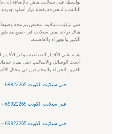
بواسطة فني ستلايت ماهر. بالإضافة إلى ذلك
التالفة والمحترقة بقطع غيار أصلية جديدة، و
فني تركيب ستلايت مختص ببرمجة وضبط جميع
هناك تواجد لفني ستلايت في جميع مناطق 
الكبير والجهراء والعاصمة.
يقوم تقني الأقمار الصناعية بتوفير الأقمار 
أحدث الوسائل والأساليب حتى يقدم خدماته
الفنيين الخبراء والمحترفين في مجال الأقم
فني ستلايت الكويت 69922265 – آلبدع – فني ستلايت
فني ستلايت الكويت 69922265 – أبرق خيطان – رقم فني ستلايت
فني ستلايت الكويت 69922265 – أبو الحصانية – فني ستلايت