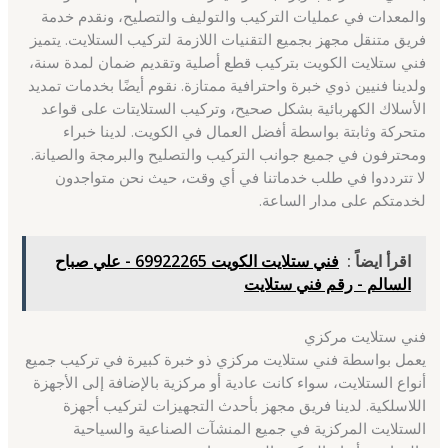
والمعدات في عمليات التركيب والتوليف والتصليح، ونقدم خدمة
فريق متنقل مجهز بجميع التقنيات اللازمة لتركيب الستلايت. يتميز
فني ستلايت الكويت بتركيب قطع أصلية وتقديم ضمان لمدة سنة،
ولدينا فنيين ذوي خبرة واحترافية ممتازة. نقوم أيضًا بخدمات تمديد
الأسلاك الكهربائية بشكل صحيح، وتركيب الستلايتات على قواعد
متحركة وثابتة بواسطة أفضل العمال في الكويت. لدينا خبراء
ومحترفون في جميع جوانب التركيب والتصليح والبرمجة والصيانة.
لا تترددوا في طلب خدماتنا في أي وقت، حيث نحن متواجدون
لخدمتكم على مدار الساعة.
اقرأ ايضاً :
فني ستلايت الكويت 69922265 - علي صباح
السالم - رقم فني ستلايت
فني ستلايت مركزي
يعمل بواسطة فني ستلايت مركزي ذو خبرة كبيرة في تركيب جميع
أنواع الستلايت، سواء كانت عادية أو مركزية بالإضافة إلى الأجهزة
اللاسلكية. لدينا فريق مجهز بأحدث التجهيزات لتركيب أجهزة
الستلايت المركزية في جميع المنشآت الصناعية والسياحية