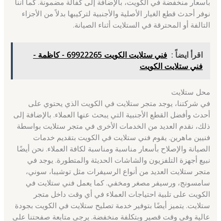
بأسعار منخفضة في الكويت، بالإضافة إلى كفالة مضمونة. كما أننا
نوفر أحدث قطع الغيار الأصلية والأجنبية لتركيبها بدلاً من الأجزاء
التالفة أو المحترقة في الستلايت أثناء الصيانة.
اقرأ ايضاً :
فني ستلايت الكويت 69922265 - كاظمة -
فني ستلايت الكويت
محل ستلايت
في شركتنا، يوجد متجر ستلايت في الكويت الذي يحتوي على
أحدث وأفضل القطع الأجنبية التي يبحث عنها العملاء. بالإضافة إلى
ذلك، نقدم العديد من الخدمات الأخرى في متجر ستلايت بواسطة
فنيين ماهرين. يقوم فني ستلايت في الكويت بتقديم خدمات
الصيانة والإصلاح بأسعار مناسبة ومناسبة لكافة العملاء. نحن أيضًا
نبيع أجهزة التلفزيون والشاشات الحديثة والمتطورة. يوجد في
متجر ستلايت العديد من أنواع الرسيفرات مثل توشيبا، سوني،
سامسونج، ورسيفر مصغر ومخفي. كما يعمل فني ستلايت في
الكويت على تلبية احتياجات العملاء في أي وقت داخل متجر
ستلايت. يتميز أيضًا بتوفير خدمة تصليح ستلايت في الكويت بجودة
عالية وفي وقت قصير وبتكلفة منخفضة. يرجى متابعة صفحتنا على