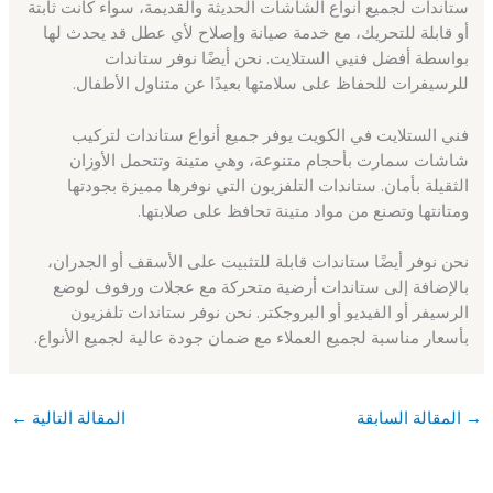
ستاندات لجميع أنواع الشاشات الحديثة والقديمة، سواء كانت ثابتة
أو قابلة للتحريك، مع خدمة صيانة وإصلاح لأي عطل قد يحدث لها
بواسطة أفضل فنيي الستلايت. نحن أيضًا نوفر ستاندات
للرسيفرات للحفاظ على سلامتها بعيدًا عن متناول الأطفال.
فني الستلايت في الكويت يوفر جميع أنواع ستاندات لتركيب
شاشات سمارت بأحجام متنوعة، وهي متينة وتتحمل الأوزان
الثقيلة بأمان. ستاندات التلفزيون التي نوفرها مميزة بجودتها
ومتانتها وتصنع من مواد متينة تحافظ على صلابتها.
نحن نوفر أيضًا ستاندات قابلة للتثبيت على الأسقف أو الجدران،
بالإضافة إلى ستاندات أرضية متحركة مع عجلات ورفوف لوضع
الرسيفر أو الفيديو أو البروجكتر. نحن نوفر ستاندات تلفزيون
بأسعار مناسبة لجميع العملاء مع ضمان جودة عالية لجميع الأنواع.
→
المقالة السابقة
المقالة التالية
←