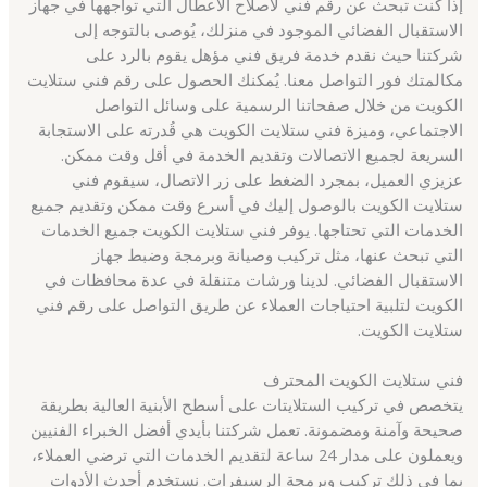
إذا كُنت تبحث عن رقم فني لاصلاح الأعطال التي تواجهها في جهاز
الاستقبال الفضائي الموجود في منزلك، يُوصى بالتوجه إلى
شركتنا حيث نقدم خدمة فريق فني مؤهل يقوم بالرد على
مكالمتك فور التواصل معنا. يُمكنك الحصول على رقم فني ستلايت
الكويت من خلال صفحاتنا الرسمية على وسائل التواصل
الاجتماعي، وميزة فني ستلايت الكويت هي قُدرته على الاستجابة
السريعة لجميع الاتصالات وتقديم الخدمة في أقل وقت ممكن.
عزيزي العميل، بمجرد الضغط على زر الاتصال، سيقوم فني
ستلايت الكويت بالوصول إليك في أسرع وقت ممكن وتقديم جميع
الخدمات التي تحتاجها. يوفر فني ستلايت الكويت جميع الخدمات
التي تبحث عنها، مثل تركيب وصيانة وبرمجة وضبط جهاز
الاستقبال الفضائي. لدينا ورشات متنقلة في عدة محافظات في
الكويت لتلبية احتياجات العملاء عن طريق التواصل على رقم فني
ستلايت الكويت.
فني ستلايت الكويت المحترف
يتخصص في تركيب الستلايتات على أسطح الأبنية العالية بطريقة
صحيحة وآمنة ومضمونة. تعمل شركتنا بأيدي أفضل الخبراء الفنيين
ويعملون على مدار 24 ساعة لتقديم الخدمات التي ترضي العملاء،
بما في ذلك تركيب وبرمجة الرسيفرات. نستخدم أحدث الأدوات