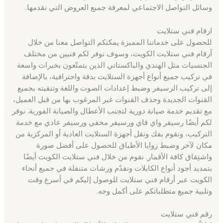
وسائل التواصل الاجتماعي لمعرفة جميع العروض التي نقدمها.
ارقام فني ستلايت
للحصول على خدماتنا المميزة يمكنكم التواصل معنا من خلال
أرقام فني ستلايت الكويت، وسوف نوفر لكم فنيين من مختلف
الجنسيات مثل الهندي والباكستاني الذين يتمتّعون بخبرات واسعة
في تركيب جميع أنواع أجهزة الستلايت بدقة واحترافية، بالإضافة
إلى تركيب الرسيفر وضبط إعدادات الصوت واللغة وتنقيته بجميع
القنوات الجديدة وحذف القنوات غير المرغوب بها من قبل العميل،
مع تقديم خدمة صيانة دورية لتجنب الأعطال والصيانة الفورية. نوفر
لكم أيضًا رسيفر واي فاي ورسيفر مخفي ورسيفر عادي مع خدمة
التركيب، ونقوم بفك ونقل أجهزة الستلايت العادية أو المركزية من
مكان لآخر وضبط زوايا الأطباق للحصول على أفضل صورة
واشتِقاق كافة الأقمار. نقوم من خلال فني ستلايت الكويت أيضًا
بتمديد أجود أنواع الكابلات ونقدّم ورشات متنقلة في جميع أنحاء
الكويت عبر أرقام فني ستلايت للوصول إليكم في أسرع وقت
وتلبية جميع متطلباتكم على أكمل وجه.
رقم فني ستلايت