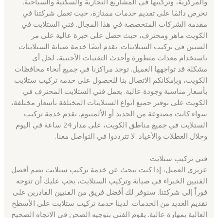
والمركزية، وتركيبها في المشاريع التجارية والسكنية والسياحية.
نحرص دائمًا على تقديم خدمات ممتازة، حيث تعمل شركتنا في
مقدمة الشركات المتخصصة في هذا المجال. فني الستلايت في
الكويت ماهر ومحترف، حيث حصل على خبرة عالية على مر
السنين في تركيب الستلايتات. نقدم أيضًا خدمة صيانة الستلايتات
باستخدام معدات متطورة وأحدث التقنيات الأجنبية، لحل أي
مشكلة قد تواجهها العميل. توجد مراكزنا في جميع أنحاء محافظات
الكويت، وبإمكانكم الاتصال بنا للحصول على خدمة تركيب ستلايت
بأسعار مناسبة وجودة عالية. يعمل فني الستلايت المحترف في
الكويت على توفير جميع أنواع الستلايتات المختلفة بأسعار مختلفة،
سواء كانت مصنوعة من الحديد أو الألمنيوم. نقدم خدمة تركيب
الستلايت في جميع مناطق الكويت، على مدار 24 ساعة في اليوم
وخلال العطلات والأعياد. لا تترددوا في التواصل معنا.
فني تركيب ستلايت
عزيزي العميل، إذا كنت تبحث عن خدمة تركيب ستلايت تضم أفضل
الفنيين الخبراء في صيانة وتركيب الستلايت، يجب عليك أن تتوجه
فوراً إلى شركتنا. سنوفر لك أفضل فريق من الفنيين القادرين على
تقديم العديد من الخدمات. لدينا خدمة تركيب ستلايت على الأسطح
العالية بمهارة عالية. يقوم الفني بتوجيه الصحن في الاتجاه الصحيح