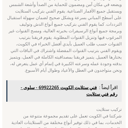
ويضعه في مكان آمن ومضمون للحماية من الصدأ وأشعة الشمس
ويستقبل جميع الأقمار الصناعية. يقوم الفني بتركيب الستلايت
على أسطح المباني بسرعة وبشكل صحيح لضمان سهولة استقبال
الترددات. كما يقوم الفني بتركيب جميع أنواع الدش وتوليف
وبرمجة جميع أنواع الرسيفرات بخبرته العالية، ومسح القنوات غير
المرغوب فيها وتنزيل القنوات المطلوبة. يقوم فريقنا بترتيب
القنوات حسب طلب العميل بأيدي أفضل الخبراء في الكويت،
ويقوم الفني بترتيب القنوات المفضلة واشتراك في الباقات التي
يختارها العميل. يتميز فريقنا بمصداقيته الكاملة في العمل، ويتميز
بدقته وجودة عمله وسرعته الكبيرة في إتمام أي عمل يتعرض له،
ونحن متواجدون في العطل والأعياد وطوال أيام الأسبوع.
اقرأ ايضاً :
فني ستلايت الكويت 69922265 - سلوى -
رقم فني ستلايت
تركيب ستلايت
شركتنا في الكويت تعمل على تقديم مجموعة متنوعة من
الخدمات، بما في ذلك توفير أنواع مختلفة من الستلايتات العادية