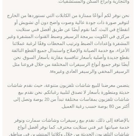
والتجارية وأبراج السكن والمستشفيات.
نحن نوفر لكم أنواعًا ممتازة من الكابلات التي نستوردها من الخارج
لتوفير صورة ذات جودة عالية وصوت واضح دون أي تشويش أو
انقطاع في البث. كما نقوم أيضًا عن طريق أفضل فني ستلايت
مركزي في الكويت ببرمجة الرسيفر وضبط القنوات المشفرة وغير
المشفرة وإعدادات الضبط وترتيب المحطات وفقًا لرغبة عملائنا
الأعزاء، مع خدمة الصيانة والإصلاح واستبدال جميع القطع التالفة
بقطع جديدة وأصلية بأسعار تنافسية مقارنة بأسعار السوق. نحن
أيضًا نوفر جميع أنواع الرسيفرات المختلفة من خلال فروعنا مثل
الرسيفر المخفي والرسيفر العادي وغيرهм.
يتضمن معرضنا للبيع شاشات تلفزيون متنوعة، حيث نقدم شاشات
حديثة ومتطورة بأسعار لا تصدق لتلبية رغباتكم. نحن نقدم بيع
شاشات تلفزيون بمقاسات مختلفة تبدأ من 20 بوصة وتصل إلى
أكثر من 80 بوصة حسب رغبة العميل.
بالإضافة إلى ذلك، نقدم بيع رسيفرات وشاشات سمارت ونوفر
خدمة صيانتها عبر فني ستلايت محترف. كما نوفر أفضل أنواع
شاشات التلفزيون الحديثة من خلال وكلائنا المنتشرين في مناطق