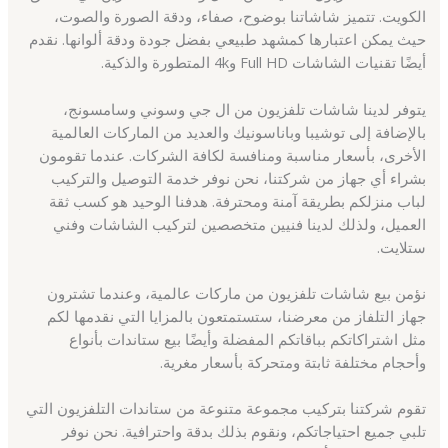
الكويت. تتميز شاشاتنا بوضوح، صفاء، ودقة الصورة والصوت،
حيث يمكن اعتبارها كمشهد طبيعي بفضل جودة ودقة ألوانها. نقدم
أيضًا تقنيات الشاشات Full HD و4k المتطورة والذكية.
يتوفر لدينا شاشات تلفزيون من ال جي وسوني وسامسونج،
بالإضافة إلى توشيبا وباناسونيك والعديد من الماركات العالمية
الأخرى، بأسعار مناسبة ومنافسة لكافة الشركات. عندما تقومون
بشراء أي جهاز من شركتنا، نحن نوفر خدمة التوصيل والتركيب
لباب منزلكم بطريقة آمنة ومحترفة. هدفنا الوحيد هو كسب ثقة
العميل، ولذلك لدينا فنيين متخصصين لتركيب الشاشات وفني
ستلايت.
نؤمن بيع شاشات تلفزيون من ماركات عالمية، وعندما تشترون
جهاز التلفاز من معرضنا، ستستمتعون بالمزايا التي نقدمها لكم
مثل اشتراكاتكم بباقاتكم المفضلة وأيضًا بيع ستاندات بأنواع
وأحجام مختلفة ثابتة ومتحركة بأسعار مغرية.
تقوم شركتنا بتركيب مجموعة متنوعة من ستاندات التلفزيون التي
تلبي جميع احتياجاتكم، ونقوم بذلك بدقة واحترافية. نحن نوفر