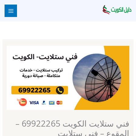
خطي
لى
لمحتوى
فني ستلايت الكويت 69922265 –
المقوع – فني ستلايت