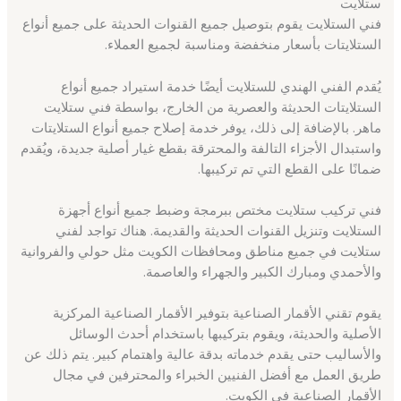
ستلايت
فني الستلايت يقوم بتوصيل جميع القنوات الحديثة على جميع أنواع
الستلايتات بأسعار منخفضة ومناسبة لجميع العملاء.
يُقدم الفني الهندي للستلايت أيضًا خدمة استيراد جميع أنواع
الستلايتات الحديثة والعصرية من الخارج، بواسطة فني ستلايت
ماهر. بالإضافة إلى ذلك، يوفر خدمة إصلاح جميع أنواع الستلايتات
واستبدال الأجزاء التالفة والمحترقة بقطع غيار أصلية جديدة، ويُقدم
ضمانًا على القطع التي تم تركيبها.
فني تركيب ستلايت مختص ببرمجة وضبط جميع أنواع أجهزة
الستلايت وتنزيل القنوات الحديثة والقديمة. هناك تواجد لفني
ستلايت في جميع مناطق ومحافظات الكويت مثل حولي والفروانية
والأحمدي ومبارك الكبير والجهراء والعاصمة.
يقوم تقني الأقمار الصناعية بتوفير الأقمار الصناعية المركزية
الأصلية والحديثة، ويقوم بتركيبها باستخدام أحدث الوسائل
والأساليب حتى يقدم خدماته بدقة عالية واهتمام كبير. يتم ذلك عن
طريق العمل مع أفضل الفنيين الخبراء والمحترفين في مجال
الأقمار الصناعية في الكويت.