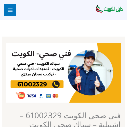
خطي
لى
لمحتوى
فني صحي الكويت 61002329 –
اشبيلية – سباك صحي الكويت