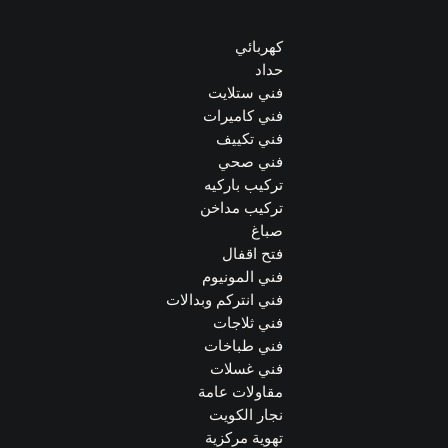
كهربائي
حداد
فني ستلايت
فني كاميرات
فني تكييف
فني صحي
تركيب باركيه
تركيب مداخن
صباغ
فتح اقفال
فني المونيوم
فني انتركم وبدالات
فني ثلاجات
فني طباخات
فني غسلات
مقاولات عامة
نجار الكويت
تهوية مركزية