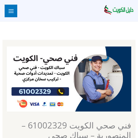
خطي
لى
لمحتوى
فني صحي الكويت 61002329 –
المنصورية – سباك صحي