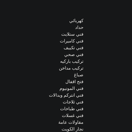
كهربائي
حداد
فني ستلايت
فني كاميرات
فني تكييف
فني صحي
تركيب باركيه
تركيب مداخن
صباغ
فتح اقفال
فني المونيوم
فني انتركم وبدالات
فني ثلاجات
فني طباخات
فني غسلات
مقاولات عامة
نجار الكويت