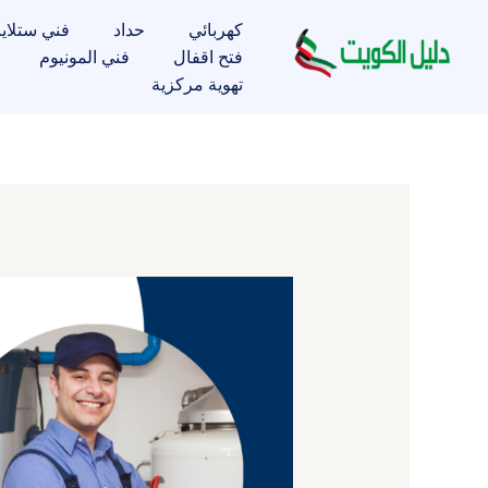
خطي
كهربائي
حداد
فني ستلاي
لى
فتح اقفال
فني المونيوم
لمحتوى
تهوية مركزية