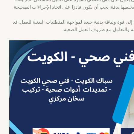
صها بدقة. يجب أن يكون قادرًا على اتخاذ الإجراءات الصحيحة
ى قوة ولياقة بدنية جيدة لمواجهة المتطلبات البدنية للعمل. قد
لة والتعامل مع ظروف العمل الصعبة.