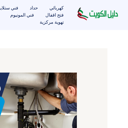
خطي
كهربائي
حداد
فني ستلاي
لى
فتح اقفال
فني المونيوم
لمحتوى
تهوية مركزية