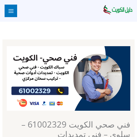
خطي
لى
لمحتوى
فني صحي الكويت 61002329 –
سلوى – فني تمديدات