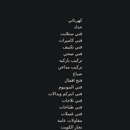
كهربائي
حداد
فني ستلايت
فني كاميرات
فني تكييف
فني صحي
تركيب باركيه
تركيب مداخن
صباغ
فتح اقفال
فني المونيوم
فني انتركم وبدالات
فني ثلاجات
فني طباخات
فني غسلات
مقاولات عامة
نجار الكويت