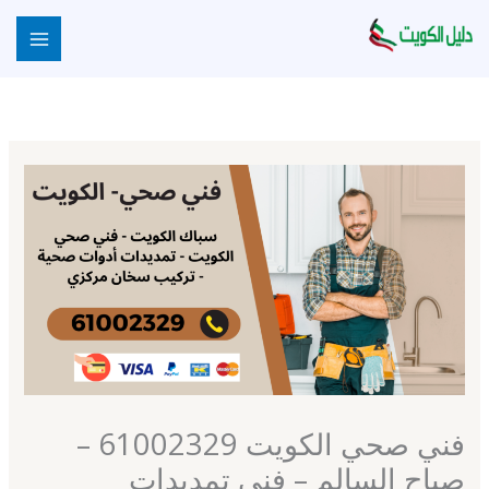
خطي
لى
لمحتوى
فني صحي الكويت 61002329 –
صباح السالم – فني تمديدات