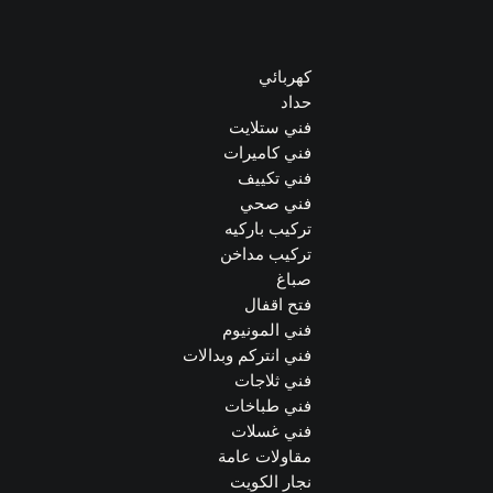
كهربائي
حداد
فني ستلايت
فني كاميرات
فني تكييف
فني صحي
تركيب باركيه
تركيب مداخن
صباغ
فتح اقفال
فني المونيوم
فني انتركم وبدالات
فني ثلاجات
فني طباخات
فني غسلات
مقاولات عامة
نجار الكويت