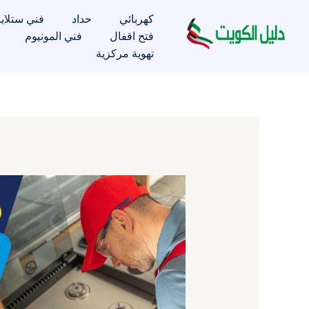
خطي
كهربائي
حداد
فني ستلاي
لى
فتح اقفال
فني المونيوم
لمحتوى
تهوية مركزية