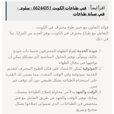
اقرأ ايضاً :
فني طباخات الكويت 66244351 - سلوى -
فني صيانة طباخات
فوائد التعاون مع خبير طبخ محترف في الكويت.
التعامل مع طباخ محترف في الكويت يوفر العديد من المزايا، بما
في ذلك:
جودة الخدمة:
تُقدِمُ الطهاة المحترفون خدمةً ذات جودةٍ
عالية، ويتولَّى توفير الحلول المناسبة لأي مشكلةٍ يمكن أن
تواجهها في مجال الطهاة.
الموثوقية:
يُمكن الاعتماد على فنّان الطبخ المحترف لتقديم
الخدمة بموثوقية وفي الوقت المحدد، مما يضمن لك القدرة
على استخدام الطباخة بشكل طبيعي دون أي توقف غير
مبرر.
الوقت والجهد:
بدلاً من محاولة إصلاح الطباخة بنفسك،
يمكنك توفير الوقت والجهد عن طريق التعامل مع فني
متخصص في الطباخات، الذي سيتولى إصلاحها بشكل
صحيح وسريع.