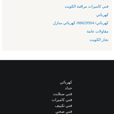
فني كاميرات مراقبة الكويت
كهربائي
كهربائي/ 66629504/ كهربائي منازل
مقاولات عامة
نجار الكويت
كهربائي
حداد
فني ستلايت
فني كاميرات
فني تكييف
فني صحي