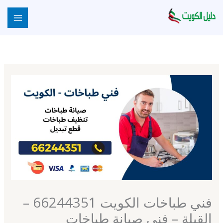
خطي
لى
لمحتوى
فني طباخات الكويت 66244351 –
القبلة – فني صيانة طباخات