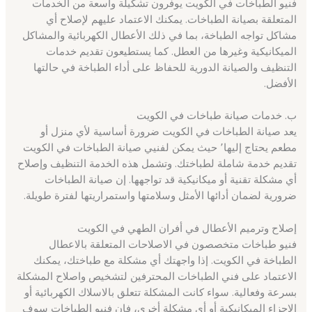
فنيو الطباخات في الكويت يوفرون تشكيلة واسعة من الخدمات
المتعلقة بصيانة الطباخات. يمكنك الاعتماد عليهم لإصلاح أي
مشاكل تواجه الطباخة، بما في ذلك الأعطال الكهربائية والمشاكل
الميكانيكية وغيرها من العطل. كما يستطيعون تقديم خدمات
التنظيف والصيانة الدورية للحفاظ على أداء الطباخة في حالتها
الأفضل.
ب. خدمات صيانة طباخات في الكويت
يعد صيانة الطباخات في الكويت ضرورة أساسية لأي منزل أو
مطعم يحتاج إليها٬ حيث يمكن لفنيي صيانة الطباخات في الكويت
تقديم خدمة شاملة لطباختك. وتشمل هذه الخدمة التنظيف وإصلاح
أي مشكلة تقنية أو ميكانيكية قد تواجهها. إن صيانة الطباخات
ضرورية لضمان أدائها الأمثل وسلامتها واستمراريتها لفترة طويلة.
إصلاح وترميم الأعطال في أفران الطهي في الكويت
فنيو طباخات متخصصون في الاصلاحات المتعلقة بالاعطال
الطباخة في الكويت. إذا واجهتك أي مشكلة مع طباختك، يمكنك
الاعتماد على فني الطباخات المحترفين لتشخيص واصلاح المشكلة
بسرعة وفعالية. سواء كانت المشكلة تتعلق بالاسلاك الكهربائية أو
الاجزاء الميكانيكية أو أي مشكلة أخرى، فإن فنيو الطباخات سوف