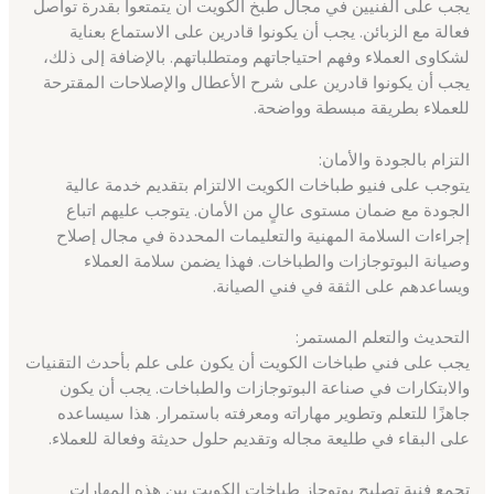
يجب على الفنيين في مجال طبخ الكويت أن يتمتعوا بقدرة تواصل
فعالة مع الزبائن. يجب أن يكونوا قادرين على الاستماع بعناية
لشكاوى العملاء وفهم احتياجاتهم ومتطلباتهم. بالإضافة إلى ذلك،
يجب أن يكونوا قادرين على شرح الأعطال والإصلاحات المقترحة
للعملاء بطريقة مبسطة وواضحة.
التزام بالجودة والأمان:
يتوجب على فنيو طباخات الكويت الالتزام بتقديم خدمة عالية
الجودة مع ضمان مستوى عالٍ من الأمان. يتوجب عليهم اتباع
إجراءات السلامة المهنية والتعليمات المحددة في مجال إصلاح
وصيانة البوتوجازات والطباخات. فهذا يضمن سلامة العملاء
ويساعدهم على الثقة في فني الصيانة.
التحديث والتعلم المستمر:
يجب على فني طباخات الكويت أن يكون على علم بأحدث التقنيات
والابتكارات في صناعة البوتوجازات والطباخات. يجب أن يكون
جاهزًا للتعلم وتطوير مهاراته ومعرفته باستمرار. هذا سيساعده
على البقاء في طليعة مجاله وتقديم حلول حديثة وفعالة للعملاء.
تجمع فنية تصليح بوتوجاز طباخات الكويت بين هذه المهارات