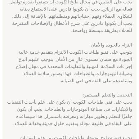
يجب على الفنيين في مجال طبخ الكويت أن يتمتعوا بقدرة تواصل
فعالة مع الزبائن. يجب أن يكونوا قادرين على الاستماع بعناية
لشكاوى العملاء وفهم احتياجاتهم ومتطلباتهم. بالإضافة إلى ذلك،
يجب أن يكونوا قادرين على شرح الأعطال والإصلاحات المقترحة
للعملاء بطريقة مبسطة وواضحة.
التزام بالجودة والأمان:
يتوجب على فنيو طباخات الكويت الالتزام بتقديم خدمة عالية
الجودة مع ضمان مستوى عالٍ من الأمان. يتوجب عليهم اتباع
إجراءات السلامة المهنية والتعليمات المحددة في مجال إصلاح
وصيانة البوتوجازات والطباخات. فهذا يضمن سلامة العملاء
ويساعدهم على الثقة في فني الصيانة.
التحديث والتعلم المستمر:
يجب على فني طباخات الكويت أن يكون على علم بأحدث التقنيات
والابتكارات في صناعة البوتوجازات والطباخات. يجب أن يكون
جاهزًا للتعلم وتطوير مهاراته ومعرفته باستمرار. هذا سيساعده
على البقاء في طليعة مجاله وتقديم حلول حديثة وفعالة للعملاء.
تجمع فنية تصليح بوتوجاز طباخات الكويت بين هذه المهارات