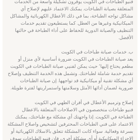
فنيو الطباخات في الكويت يوفرون تشكيلة واسعة من الخدمات
المتعلقة بصيانة الطباخات. يمكنك الاعتماد عليهم لإصلاح أي
مشاكل تواجه الطباخة، بما في ذلك الأعطال الكهربائية والمشاكل
الميكانيكية وغيرها من العطل. كما يستطيعون تقديم خدمات
التنظيف والصيانة الدورية للحفاظ على أداء الطباخة في حالتها
الأفضل.
ب. خدمات صيانة طباخات في الكويت
يعد صيانة الطباخات في الكويت ضرورة أساسية لأي منزل أو
مطعم يحتاج إليها٬ حيث يمكن لفنيي صيانة الطباخات في الكويت
تقديم خدمة شاملة لطباختك. وتشمل هذه الخدمة التنظيف وإصلاح
أي مشكلة تقنية أو ميكانيكية قد تواجهها. إن صيانة الطباخات
ضرورية لضمان أدائها الأمثل وسلامتها واستمراريتها لفترة طويلة.
إصلاح وترميم الأعطال في أفران الطهي في الكويت
فنيو طباخات متخصصون في الاصلاحات المتعلقة بالاعطال
الطباخة في الكويت. إذا واجهتك أي مشكلة مع طباختك، يمكنك
الاعتماد على فني الطباخات المحترفين لتشخيص واصلاح المشكلة
بسرعة وفعالية. سواء كانت المشكلة تتعلق بالاسلاك الكهربائية أو
الاجزاء الميكانيكية أو أي مشكلة أخرى، فإن فنيو الطباخات سوف