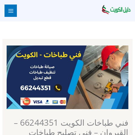
خطي
لى
لمحتوى
فني طباخات الكويت 66244351 –
القيروان – فني تصليح طباخات