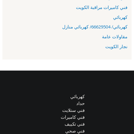
فني كاميرات مراقبة الكويت
كهربائي
كهربائي/ 66629504/ كهربائي منازل
مقاولات عامة
نجار الكويت
كهربائي
حداد
فني ستلايت
فني كاميرات
فني تكييف
فني صحي