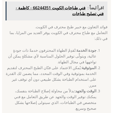
اقرأ ايضاً :
فني طباخات الكويت 66244351 - كاظمة -
فني تصليح طباخات
فوائد التعاون مع خبير طبخ محترف في الكويت.
التعامل مع طباخ محترف في الكويت يوفر العديد من المزايا، بما
في ذلك:
جودة الخدمة:
تُقدِمُ الطهاة المحترفون خدمةً ذات جودةٍ
عالية، ويتولَّى توفير الحلول المناسبة لأي مشكلةٍ يمكن أن
تواجهها في مجال الطهاة.
الموثوقية:
يُمكن الاعتماد على فنّان الطبخ المحترف لتقديم
الخدمة بموثوقية وفي الوقت المحدد، مما يضمن لك القدرة
على استخدام الطباخة بشكل طبيعي دون أي توقف غير
مبرر.
الوقت والجهد:
بدلاً من محاولة إصلاح الطباخة بنفسك،
يمكنك توفير الوقت والجهد عن طريق التعامل مع فني
متخصص في الطباخات، الذي سيتولى إصلاحها بشكل
صحيح وسريع.