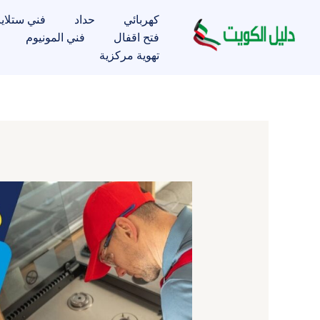
خطي
كهربائي
حداد
فني ستلاي
لى
فتح اقفال
فني المونيوم
لمحتوى
تهوية مركزية