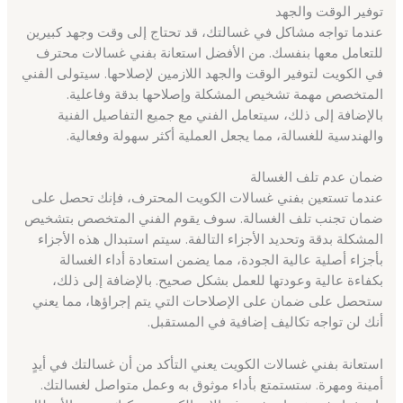
توفير الوقت والجهد
عندما تواجه مشاكل في غسالتك، قد تحتاج إلى وقت وجهد كبيرين
للتعامل معها بنفسك. من الأفضل استعانة بفني غسالات محترف
في الكويت لتوفير الوقت والجهد اللازمين لإصلاحها. سيتولى الفني
المتخصص مهمة تشخيص المشكلة وإصلاحها بدقة وفاعلية.
بالإضافة إلى ذلك، سيتعامل الفني مع جميع التفاصيل الفنية
والهندسية للغسالة، مما يجعل العملية أكثر سهولة وفعالية.
ضمان عدم تلف الغسالة
عندما تستعين بفني غسالات الكويت المحترف، فإنك تحصل على
ضمان تجنب تلف الغسالة. سوف يقوم الفني المتخصص بتشخيص
المشكلة بدقة وتحديد الأجزاء التالفة. سيتم استبدال هذه الأجزاء
بأجزاء أصلية عالية الجودة، مما يضمن استعادة أداء الغسالة
بكفاءة عالية وعودتها للعمل بشكل صحيح. بالإضافة إلى ذلك،
ستحصل على ضمان على الإصلاحات التي يتم إجراؤها، مما يعني
أنك لن تواجه تكاليف إضافية في المستقبل.
استعانة بفني غسالات الكويت يعني التأكد من أن غسالتك في أيدٍ
أمينة ومهرة. ستستمتع بأداء موثوق به وعمل متواصل لغسالتك.