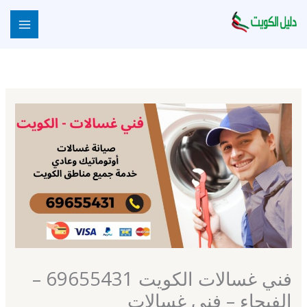
خطي
لى
لمحتوى
فني غسالات الكويت 69655431 –
الفيحاء – فني غسالات