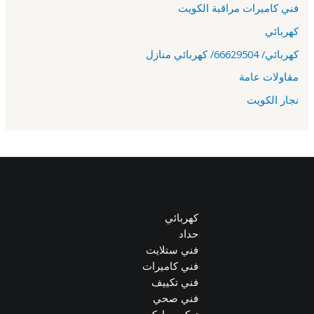
فني كاميرات مراقبة الكويت
كهربائي
كهربائي/ 66629504/ كهربائي منازل
مقاولات عامة
نجار الكويت
كهربائي
حداد
فني ستلايت
فني كاميرات
فني تكييف
فني صحي
تركيب باركيه