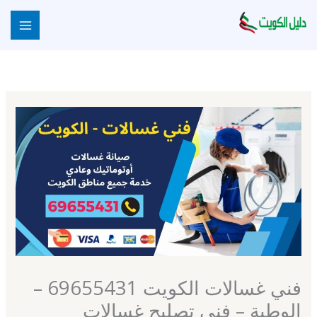
خطي
لى
لمحتوى
فني غسالات الكويت 69655431 –
الوطية – فني تصليح غسالات