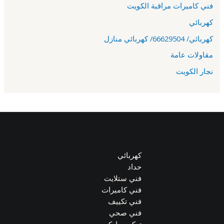
فني كاميرات مراقبة الكويت
كهربائي
كهربائي/ 66629504/ كهربائي منازل
مقاولات عامة
نجار الكويت
كهربائي
حداد
فني ستلايت
فني كاميرات
فني تكييف
فني صحي
تركيب باركيه