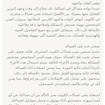
توفير الوقت والجهد
عندما تواجه مشاكل في غسالتك، قد تحتاج إلى وقت وجهد كبيرين
للتعامل معها بنفسك. من الأفضل استعانة بفني غسالات محترف
في الكويت لتوفير الوقت والجهد اللازمين لإصلاحها. سيتولى الفني
المتخصص مهمة تشخيص المشكلة وإصلاحها بدقة وفاعلية.
بالإضافة إلى ذلك، سيتعامل الفني مع جميع التفاصيل الفنية
والهندسية للغسالة، مما يجعل العملية أكثر سهولة وفعالية.
ضمان عدم تلف الغسالة
عندما تستعين بفني غسالات الكويت المحترف، فإنك تحصل على
ضمان تجنب تلف الغسالة. سوف يقوم الفني المتخصص بتشخيص
المشكلة بدقة وتحديد الأجزاء التالفة. سيتم استبدال هذه الأجزاء
بأجزاء أصلية عالية الجودة، مما يضمن استعادة أداء الغسالة
بكفاءة عالية وعودتها للعمل بشكل صحيح. بالإضافة إلى ذلك،
ستحصل على ضمان على الإصلاحات التي يتم إجراؤها، مما يعني
أنك لن تواجه تكاليف إضافية في المستقبل.
استعانة بفني غسالات الكويت يعني التأكد من أن غسالتك في أيدٍ
أمينة ومهرة. ستستمتع بأداء موثوق به وعمل متواصل لغسالتك.