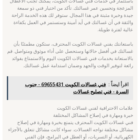
باستثمار في خدمات فني غسالات الكويت، يمكنك تجنب الأعطال
المزعجة وتحسين عمر غسالتك. تأكد من اختيار فني ذو سمعة
جيدة وخبرة مثبتة في هذا المجال. ستوفر لك هذه الخدمة الراحة
والثقة في أن غسالتك في أيد أمينة وستستمر في العمل بكفاءة
عالية لفترة طويلة.
باستعانتك بفني غسالات الكويت المحترف، ستكون مطمئنًا بأن
غسالتك في أفضل حالاتها وستحصل على أداء موثوق ومتواصل. قم
بالاستعانة بخدمات فني غسالات الكويت اليوم والاستمتاع بفوائد
رائعة لتوفير الوقت والجهد وضمان استدامة عمل غسالتك.
اقرأ ايضاً :
فني غسالات الكويت 69655431 - جنوب
السرة - فني تصليح غسالات
علامات الاحترافية لفني غسالات الكويت
خبرة ومهارة في إصلاح المشاكل المختلفة
فني غسالات الكويت المحترف يتمتع بخبرة ومهارة في إصلاح
مشاكل مختلفة تواجه الغسالات. سواء كانت مشاكل تتعلق بالأجزاء
الكهربائية، أو التسربات، أو العطل في البرامج، فإن الفني