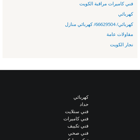
فني كاميرات مراقبة الكويت
كهربائي
كهربائي/ 66629504/ كهربائي منازل
مقاولات عامة
نجار الكويت
كهربائي
حداد
فني ستلايت
فني كاميرات
فني تكييف
فني صحي
تركيب باركيه