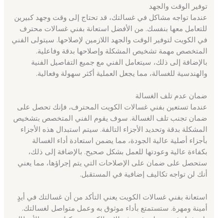
توفير الوقت والجهد
عندما تواجه مشاكل في غسالتك، قد تحتاج إلى وقت وجهد كبيرين
للتعامل معها بنفسك. من الأفضل استعانة بفني غسالات محترف
في الكويت لتوفير الوقت والجهد اللازمين لإصلاحها. سيتولى الفني
المتخصص مهمة تشخيص المشكلة وإصلاحها بدقة وفاعلية.
بالإضافة إلى ذلك، سيتعامل الفني مع جميع التفاصيل الفنية
والهندسية للغسالة، مما يجعل العملية أكثر سهولة وفعالية.
ضمان عدم تلف الغسالة
عندما تستعين بفني غسالات الكويت المحترف، فإنك تحصل على
ضمان تجنب تلف الغسالة. سوف يقوم الفني المتخصص بتشخيص
المشكلة بدقة وتحديد الأجزاء التالفة. سيتم استبدال هذه الأجزاء
بأجزاء أصلية عالية الجودة، مما يضمن استعادة أداء الغسالة
بكفاءة عالية وعودتها للعمل بشكل صحيح. بالإضافة إلى ذلك،
ستحصل على ضمان على الإصلاحات التي يتم إجراؤها، مما يعني
أنك لن تواجه تكاليف إضافية في المستقبل.
استعانة بفني غسالات الكويت يعني التأكد من أن غسالتك في أيدٍ
أمينة ومهرة. ستستمتع بأداء موثوق به وعمل متواصل لغسالتك.