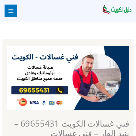
خطي
لى
لمحتوى
فني غسالات الكويت 69655431 –
بنيد القار – فني غسالات