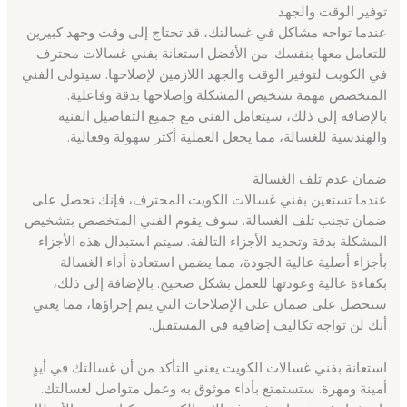
توفير الوقت والجهد
عندما تواجه مشاكل في غسالتك، قد تحتاج إلى وقت وجهد كبيرين
للتعامل معها بنفسك. من الأفضل استعانة بفني غسالات محترف
في الكويت لتوفير الوقت والجهد اللازمين لإصلاحها. سيتولى الفني
المتخصص مهمة تشخيص المشكلة وإصلاحها بدقة وفاعلية.
بالإضافة إلى ذلك، سيتعامل الفني مع جميع التفاصيل الفنية
والهندسية للغسالة، مما يجعل العملية أكثر سهولة وفعالية.
ضمان عدم تلف الغسالة
عندما تستعين بفني غسالات الكويت المحترف، فإنك تحصل على
ضمان تجنب تلف الغسالة. سوف يقوم الفني المتخصص بتشخيص
المشكلة بدقة وتحديد الأجزاء التالفة. سيتم استبدال هذه الأجزاء
بأجزاء أصلية عالية الجودة، مما يضمن استعادة أداء الغسالة
بكفاءة عالية وعودتها للعمل بشكل صحيح. بالإضافة إلى ذلك،
ستحصل على ضمان على الإصلاحات التي يتم إجراؤها، مما يعني
أنك لن تواجه تكاليف إضافية في المستقبل.
استعانة بفني غسالات الكويت يعني التأكد من أن غسالتك في أيدٍ
أمينة ومهرة. ستستمتع بأداء موثوق به وعمل متواصل لغسالتك.