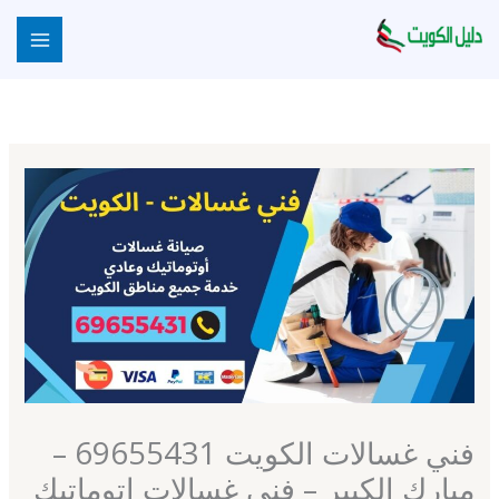
خطي
لى
لمحتوى
فني غسالات الكويت 69655431 –
مبارك الكبير – فني غسالات اتوماتيك