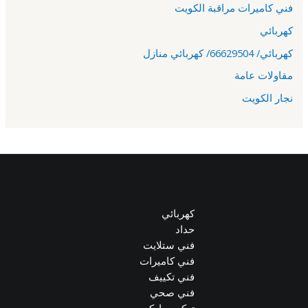
فني كاميرات مراقبة الكويت
كهربائي
كهربائي/ 66629504/ كهربائي منازل
مقاولات عامة
نجار الكويت
كهربائي
حداد
فني ستلايت
فني كاميرات
فني تكييف
فني صحي
تركيب باركيه