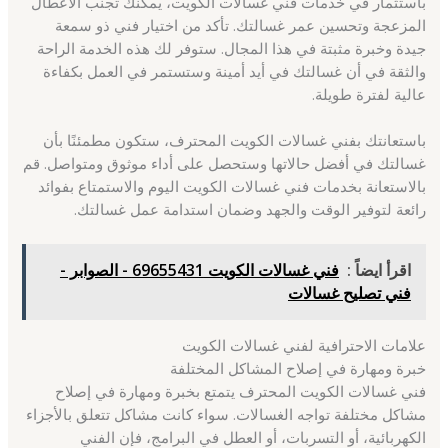
باستثمار في خدمات فني غسالات الكويت، يمكنك تجنب الأعطال
المزعجة وتحسين عمر غسالتك. تأكد من اختيار فني ذو سمعة
جيدة وخبرة مثبتة في هذا المجال. ستوفر لك هذه الخدمة الراحة
والثقة في أن غسالتك في أيد أمينة وستستمر في العمل بكفاءة
عالية لفترة طويلة.
باستعانتك بفني غسالات الكويت المحترف، ستكون مطمئنًا بأن
غسالتك في أفضل حالاتها وستحصل على أداء موثوق ومتواصل. قم
بالاستعانة بخدمات فني غسالات الكويت اليوم والاستمتاع بفوائد
رائعة لتوفير الوقت والجهد وضمان استدامة عمل غسالتك.
اقرأ ايضاً :
فني غسالات الكويت 69655431 - الصوابر -
فني تصليح غسالات
علامات الاحترافية لفني غسالات الكويت
خبرة ومهارة في إصلاح المشاكل المختلفة
فني غسالات الكويت المحترف يتمتع بخبرة ومهارة في إصلاح
مشاكل مختلفة تواجه الغسالات. سواء كانت مشاكل تتعلق بالأجزاء
الكهربائية، أو التسربات، أو العطل في البرامج، فإن الفني