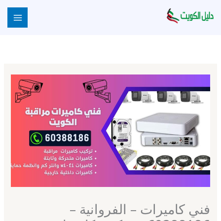
خطي
لى
لمحتوى
فني كاميرات – الفروانية –