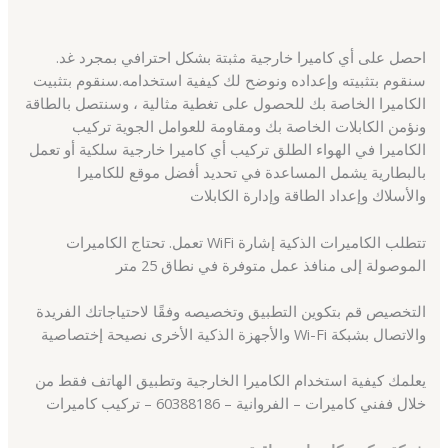
احصل على أي كاميرا خارجية مثبتة بشكل احترافي بمجرد غد.
سنقوم بتثبيته وإعداده ونوضح لك كيفية استخدامه.سنقوم بتثبيت
الكاميرا الخاصة بك للحصول على تغطية مثالية ، وسنتصل بالطاقة
ونؤمن الكابلات الخاصة بك ومقاومة للعوامل الجوية تركيب
الكاميرا في الهواء الطلق تركيب أي كاميرا خارجية سلكية أو تعمل
بالبطارية يشمل المساعدة في تحديد أفضل موقع للكاميرا
والأسلاك وإعداد الطاقة وإدارة الكابلات
تتطلب الكاميرات الذكية إشارة WiFi تعمل. تحتاج الكاميرات
الموصولة إلى منافذ عمل متوفرة في نطاق 25 متر
التخصيص قم بتكوين التطبيق وتخصيصه وفقًا لاحتياجاتك الفريدة
والاتصال بشبكة Wi-Fi والأجهزة الذكية الأخرى نصيحة إختصاصية
يعلمك كيفية استخدام الكاميرا الخارجية وتطبيق الهاتف فقط من
خلال ففني كاميرات – الفروانية – 60388186 – تركيب كاميرات