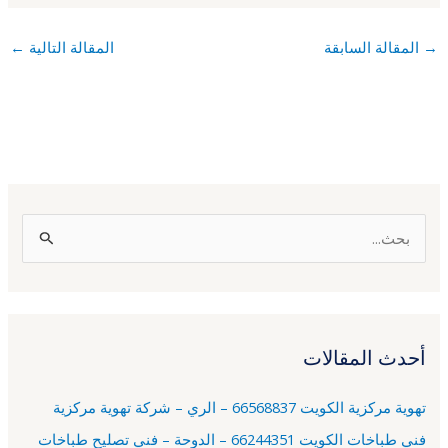
→
المقالة السابقة
المقالة التالية
←
ا
ل
ب
ح
أحدث المقالات
ث
ع
تهوية مركزية الكويت 66568837 – الري – شركة تهوية مركزية
ن
فني طباخات الكويت 66244351 – الدوحة – فني تصليح طباخات
: