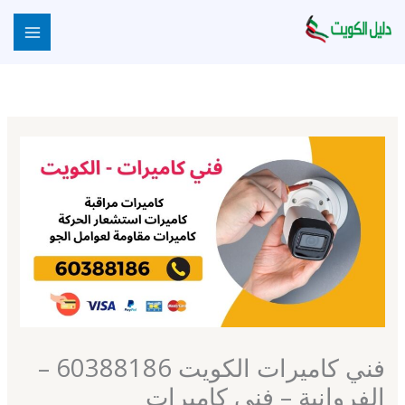
خطي
لى
لمحتوى
فني كاميرات الكويت 60388186 –
الفروانية – فني كاميرات