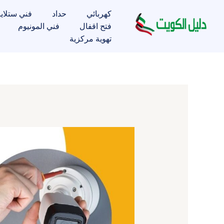
خطي
كهربائي
حداد
فني ستلاي
لى
فتح اقفال
فني المونيوم
لمحتوى
تهوية مركزية