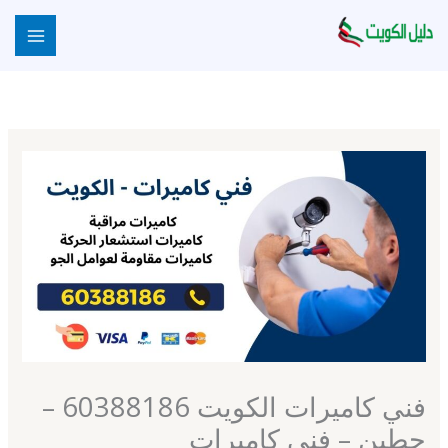
خطي
لى
لمحتوى
فني كاميرات الكويت 60388186 –
حطين – فني كاميرات