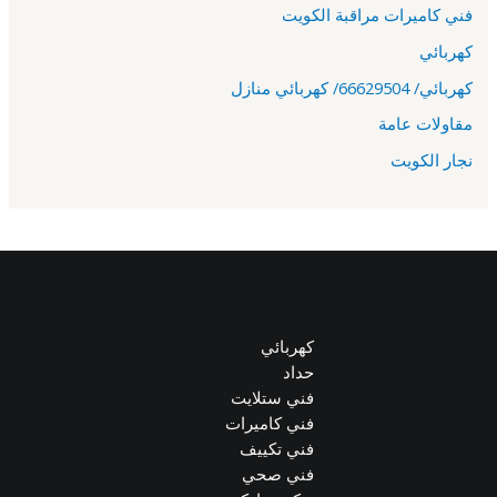
فني كاميرات مراقبة الكويت
كهربائي
كهربائي/ 66629504/ كهربائي منازل
مقاولات عامة
نجار الكويت
كهربائي
حداد
فني ستلايت
فني كاميرات
فني تكييف
فني صحي