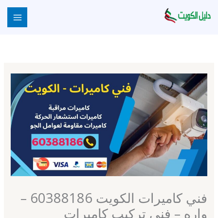
خطي
لى
لمحتوى
فني كاميرات الكويت 60388186 –
واره – فني تركيب كاميرات