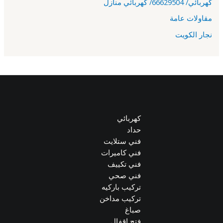
كهربائي/ 66629504/ كهربائي منازل
مقاولات عامة
نجار الكويت
كهربائي
حداد
فني ستلايت
فني كاميرات
فني تكييف
فني صحي
تركيب باركيه
تركيب مداخن
صباغ
فتح اقفال