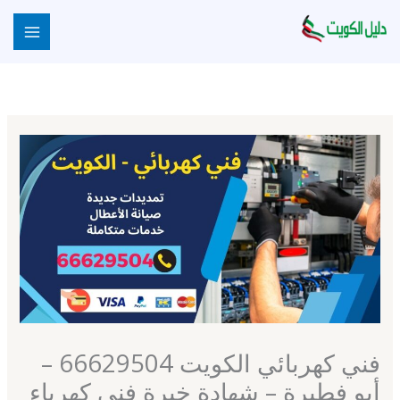
خطي
لى
لمحتوى
فني كهربائي الكويت 66629504 –
أبو فطيرة – شهادة خبرة فني كهرباء