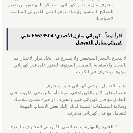
محترف مثل مهندس كهربائي. سيتمكن المهندس من تقديم
النصائح المناسبة وإرشادك نحو الفني الكهربائي المناسب
لاحتياجاتك.
اقرأ ايضاً :
كهربائي منازل الأحمدي/ 66629504 /فني
كهربائي منازل الفحيحيل
لا تنخدع بالسعر المنخفض ولا تتسرع في اتخاذ قرار الاختيار. قم
بالبحث والاستعانة بالمصادر الموثوقة للعثور على فني كهربائي
موثوق ومحترف في الكويت.
أهمية التعامل مع فني كهربائي خبير ومحترف
عندما يتعلق الأمر بالكهرباء في منزلك أو مكتبك في الكويت، فإن
التعامل مع فني كهربائي خبير ومحترف ذو خبرة تضمن سلامتك
وسلامة الممتلكات الثمينة لديك. إليك بعض الأسباب المهمة
للتعامل مع فني كهربائي محترف:
الخبرة والمهارة:
يتمتع الفني الكهربائي المحترف بالمعرفة