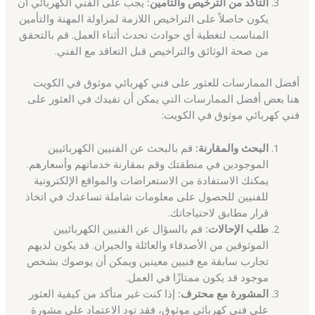
التأكد من الترخيص والتأمين:
يجب على الفني الكهربائي أن
يكون حاصلاً على التراخيص اللازمة لمزاولة المهنة والتأمين
المناسب لتغطية أي حوادث تحدث أثناء العمل. قم بالتحقق
من صحة الوثائق والتراخيص قبل التعاقد مع الفني.
أفضل الممارسات للعثور على فني كهربائي موثوق في الكويت
هنا بعض أفضل الممارسات التي يمكن أن تفيدك في العثور على
فني كهربائي موثوق في الكويت:
البحث والمقارنة:
قم بالبحث عن الفنيين الكهربائيين
الموجودين في منطقتك وقم بمقارنة خدماتهم وأسعارهم.
يمكنك الاستفادة من الاستعراضات والمواقع الإلكترونية
للفنيين للحصول على معلومات شاملة تساعدك في اتخاذ
قرار مطابق لاحتياجاتك.
طلب الإحالات:
قم بالسؤال عن الفنيين الكهربائيين
الموثوقين من الأصدقاء والعائلة والجيران. قد يكون لديهم
تجارب سابقة مع فنيين معينين ويمكن أن يوصوك بشخص
موجود قد يكون ممتازًا في العمل.
المشورة مع محترف:
إذا كنت غير متأكد من كيفية العثور
على فني كهربائي موثوق، فقد تود الاعتماد على مشورة