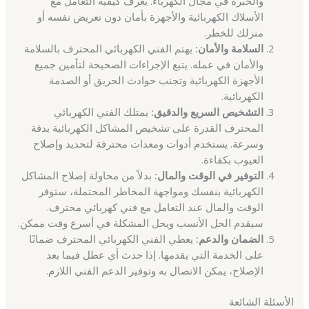
والخبرة في مجال الكهرباء. يعرف كيفية التعامل مع
الأسلاك الكهربائية والأجهزة بأمان دون تعريض نفسه أو
منزلك للخطر.
السلامة والأمان:
يهتم الفني الكهربائي المحترف بالسلامة
والأمان في عمله. يتبع الإجراءات الصحيحة لتأمين جميع
الأجهزة الكهربائية وتجنب حوادث الحريق أو الصدمة
الكهربائية.
التشخيص السريع والدقيق:
يمتلك الفني الكهربائي
المحترف القدرة على تشخيص المشاكل الكهربائية بدقة
وسرعة. يستخدم أدوات ومعدات محترفة لتحديد وإصلاح
العيوب بكفاءة.
التوفير في الوقت والمال:
بدلاً من محاولة إصلاح المشاكل
الكهربائية بنفسك ومواجهة المخاطر المحتملة، ستوفر
الوقت والمال عند التعامل مع فني كهربائي محترف.
سيقدم الحل الأنسب ويحل المشكلة في أسرع وقت ممكن.
الضمان والدعم:
يعطي الفني الكهربائي المحترف ضمانًا
على الخدمة التي يقدمها. إذا حدث أي عطل فيما بعد
الإصلاح، يمكن الاتصال به وتوفير الدعم الفني اللازم.
الأسئلة الشائعة