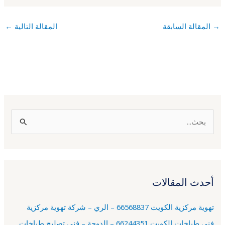
→
المقالة السابقة
المقالة التالية
←
ا
ل
ب
ح
أحدث المقالات
ث
ع
تهوية مركزية الكويت 66568837 – الري – شركة تهوية مركزية
ن
فني طباخات الكويت 66244351 – الدوحة – فني تصليح طباخات