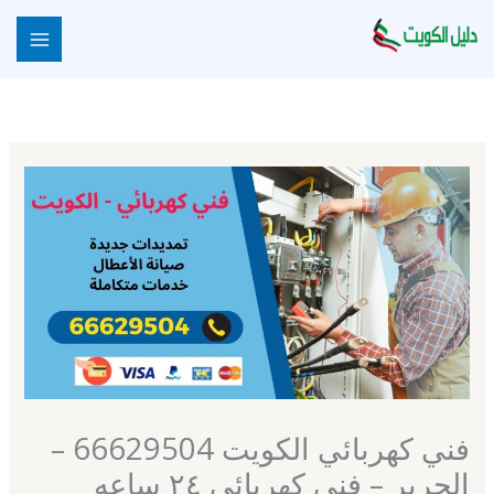
خطي
لى
لمحتوى
فني كهربائي الكويت 66629504 –
الحرير – فني كهربائي ٢٤ ساعه