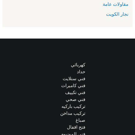
مقاولات عامة
نجار الكويت
كهربائي
حداد
فني ستلايت
فني كاميرات
فني تكييف
فني صحي
تركيب باركيه
تركيب مداخن
صباغ
فتح اقفال
فني المونيوم