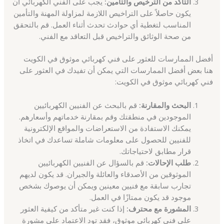
التأكد من الترخيص والتأمين:
يجب على الفني الكهربائي أن
يكون حاصلاً على التراخيص اللازمة لمزاولة المهنة والتأمين
المناسب لتغطية أي حوادث تحدث أثناء العمل. قم بالتحقق
من صحة الوثائق والتراخيص قبل التعاقد مع الفني.
أفضل الممارسات للعثور على فني كهربائي موثوق في الكويت
هنا بعض أفضل الممارسات التي يمكن أن تفيدك في العثور على
فني كهربائي موثوق في الكويت:
البحث والمقارنة:
قم بالبحث عن الفنيين الكهربائيين
الموجودين في منطقتك وقم بمقارنة خدماتهم وأسعارهم.
يمكنك الاستفادة من الاستعراضات والمواقع الإلكترونية
للفنيين للحصول على معلومات شاملة تساعدك في اتخاذ
قرار مطابق لاحتياجاتك.
طلب الإحالات:
قم بالسؤال عن الفنيين الكهربائيين
الموثوقين من الأصدقاء والعائلة والجيران. قد يكون لديهم
تجارب سابقة مع فنيين معينين ويمكن أن يوصوك بشخص
موجود قد يكون ممتازًا في العمل.
المشورة مع محترف:
إذا كنت غير متأكد من كيفية العثور
على فني كهربائي موثوق، فقد تود الاعتماد على مشورة