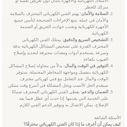
الأسلاك الكهربائية والأجهزة بأمان دون تعريض نفسه أو
منزلك للخطر.
السلامة والأمان:
يهتم الفني الكهربائي المحترف بالسلامة
والأمان في عمله. يتبع الإجراءات الصحيحة لتأمين جميع
الأجهزة الكهربائية وتجنب حوادث الحريق أو الصدمة
الكهربائية.
التشخيص السريع والدقيق:
يمتلك الفني الكهربائي
المحترف القدرة على تشخيص المشاكل الكهربائية بدقة
وسرعة. يستخدم أدوات ومعدات محترفة لتحديد وإصلاح
العيوب بكفاءة.
التوفير في الوقت والمال:
بدلاً من محاولة إصلاح المشاكل
الكهربائية بنفسك ومواجهة المخاطر المحتملة، ستوفر
الوقت والمال عند التعامل مع فني كهربائي محترف.
سيقدم الحل الأنسب ويحل المشكلة في أسرع وقت ممكن.
الضمان والدعم:
يعطي الفني الكهربائي المحترف ضمانًا
على الخدمة التي يقدمها. إذا حدث أي عطل فيما بعد
الإصلاح، يمكن الاتصال به وتوفير الدعم الفني اللازم.
الأسئلة الشائعة
كيف يمكن أن أعرف ما إذا كان الفني الكهربائي محترفًا؟