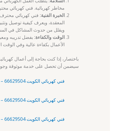
السلامة:
يتطلب العمل الكهربائي مع
مخاطر كهربائية. فني كهربائي مح
الخبرة الفنية:
فني كهربائي محترف يم
المعقدة، ويعرف كيفية توصيل وتثب
ويقلل من حدوث المشاكل في المس
الوقت والكفاءة:
بفضل تدريبه ومعرف
الأعمال بكفاءة عالية وفي الوقت ال
باختصار، إذا كنت بحاجة إلى أعمال كهربائ
سيضمن أن تحصل على خدمة موثوقة وجودة ع
فني كهربائي الكويت 66629504 – آلبدع – فني كهربائي منازل
فني كهربائي الكويت 66629504 – أبرق خيطان – فني كهربائي الكويت
فني كهربائي الكويت 66629504 – أبو الحصانية – فني كهربائي