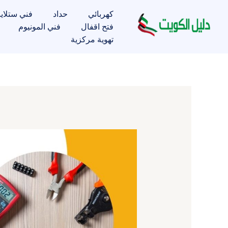
خطي
كهربائي
حداد
فني ستلاي
لى
فتح اقفال
فني المونيوم
لمحتوى
تهوية مركزية