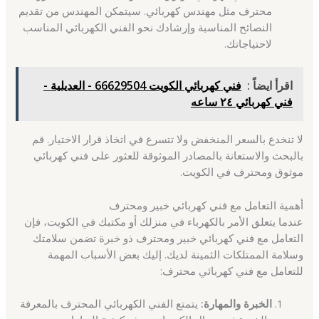
محترف مثل مهندس كهربائي. سيتمكن المهندس من تقديم
النصائح المناسبة وإرشادك نحو الفني الكهربائي المناسب
لاحتياجاتك.
اقرأ ايضاً :
فني كهربائي الكويت 66629504 - العديلية -
فني كهربائي ٢٤ ساعه
لا تنخدع بالسعر المنخفض ولا تتسرع في اتخاذ قرار الاختيار. قم
بالبحث والاستعانة بالمصادر الموثوقة للعثور على فني كهربائي
موثوق ومحترف في الكويت.
أهمية التعامل مع فني كهربائي خبير ومحترف
عندما يتعلق الأمر بالكهرباء في منزلك أو مكتبك في الكويت، فإن
التعامل مع فني كهربائي خبير ومحترف ذو خبرة تضمن سلامتك
وسلامة الممتلكات الثمينة لديك. إليك بعض الأسباب المهمة
للتعامل مع فني كهربائي محترف:
الخبرة والمهارة:
يتمتع الفني الكهربائي المحترف بالمعرفة