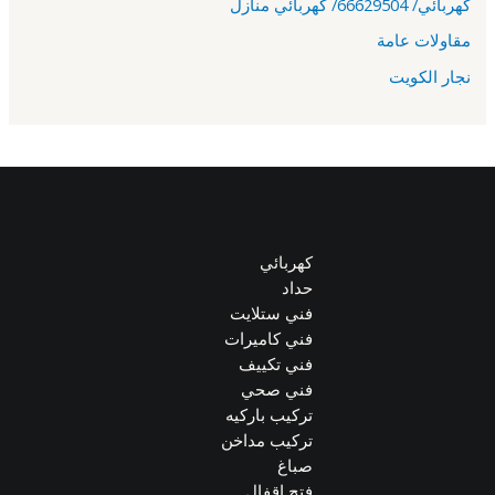
كهربائي/ 66629504/ كهربائي منازل
مقاولات عامة
نجار الكويت
كهربائي
حداد
فني ستلايت
فني كاميرات
فني تكييف
فني صحي
تركيب باركيه
تركيب مداخن
صباغ
فتح اقفال