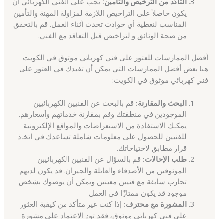
التأكد من الترخيص والتأمين:
يجب على الفني الكهربائي أن
يكون حاصلاً على التراخيص اللازمة لمزاولة المهنة والتأمين
المناسب لتغطية أي حوادث تحدث أثناء العمل. قم بالتحقق
من صحة الوثائق والتراخيص قبل التعاقد مع الفني.
أفضل الممارسات للعثور على فني كهربائي موثوق في الكويت
هنا بعض أفضل الممارسات التي يمكن أن تفيدك في العثور على
فني كهربائي موثوق في الكويت:
البحث والمقارنة:
قم بالبحث عن الفنيين الكهربائيين
الموجودين في منطقتك وقم بمقارنة خدماتهم وأسعارهم.
يمكنك الاستفادة من الاستعراضات والمواقع الإلكترونية
للفنيين للحصول على معلومات شاملة تساعدك في اتخاذ
قرار مطابق لاحتياجاتك.
طلب الإحالات:
قم بالسؤال عن الفنيين الكهربائيين
الموثوقين من الأصدقاء والعائلة والجيران. قد يكون لديهم
تجارب سابقة مع فنيين معينين ويمكن أن يوصوك بشخص
موجود قد يكون ممتازًا في العمل.
المشورة مع محترف:
إذا كنت غير متأكد من كيفية العثور
على فني كهربائي موثوق، فقد تود الاعتماد على مشورة