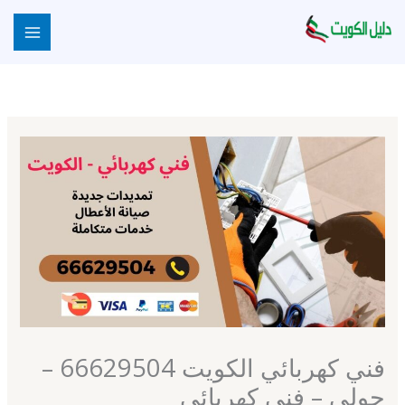
خطي
لى
لمحتوى
فني كهربائي الكويت 66629504 –
حولي – فني كهربائي