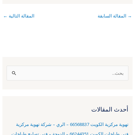
→
المقالة السابقة
المقالة التالية
←
ا
ل
ب
ح
أحدث المقالات
ث
ع
تهوية مركزية الكويت 66568837 – الري – شركة تهوية مركزية
ن
فني طباخات الكويت 66244351 – الدوحة – فني تصليح طباخات