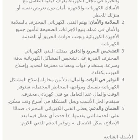
والخبرة في مجال الكهرباء. يعرف كيفية التعامل مع
الأسلاك الكهربائية والأجهزة بأمان دون تعريض نفسه أو
منزلك للخطر.
السلامة والأمان:
يهتم الفني الكهربائي المحترف بالسلامة
والأمان في عمله. يتبع الإجراءات الصحيحة لتأمين جميع
الأجهزة الكهربائية وتجنب حوادث الحريق أو الصدمة
الكهربائية.
التشخيص السريع والدقيق:
يمتلك الفني الكهربائي
المحترف القدرة على تشخيص المشاكل الكهربائية بدقة
وسرعة. يستخدم أدوات ومعدات محترفة لتحديد وإصلاح
العيوب بكفاءة.
التوفير في الوقت والمال:
بدلاً من محاولة إصلاح المشاكل
الكهربائية بنفسك ومواجهة المخاطر المحتملة، ستوفر
الوقت والمال عند التعامل مع فني كهربائي محترف.
سيقدم الحل الأنسب ويحل المشكلة في أسرع وقت ممكن.
الضمان والدعم:
يعطي الفني الكهربائي المحترف ضمانًا
على الخدمة التي يقدمها. إذا حدث أي عطل فيما بعد
الإصلاح، يمكن الاتصال به وتوفير الدعم الفني اللازم.
الأسئلة الشائعة