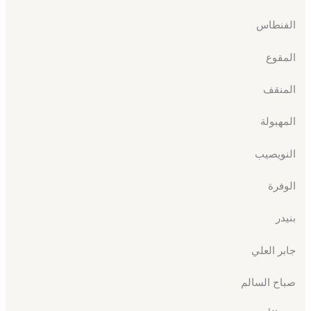
الفنطاس
المقوع
المنقف
المهبولة
النويصيب
الوفرة
بنيدر
جابر العلي
صباح السالم