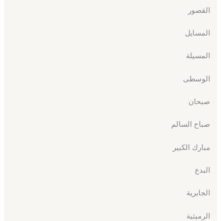
القصور
المسايل
المسيلة
الوسطى
صبحان
صباح السالم
مبارك الكبير
البدع
الجابرية
الرميثية