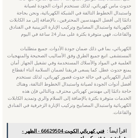
حدوث ماس كهربائي، لذلك نستخدم أدوات الجودة لصيانة
واستبدال الخطوط التالفة في الشبكة الكهربائية، ونحن بحاجة
دائمًا إلى أفضل المهندسين المحترفين.، بالإضافة إلى مد الكابلات
الكهربائية واستبدال المصابيح وتركيب الإنارة التزيينية في الفنادق
والقاعات، فهي متوفرة بكثرة على مدار 24 ساعة في اليوم
الكهربائي، بما في ذلك ضمان جودة الأدوات. جميع متطلبات
المستشفى. اتبع جميع الطرق وفق الأساليب الصحيحة والمنهجيات
العلمية في المواد والأسلاك المستخدمة وفي تشغيل الجهاز. أمان
يمنع حدوث عطل. كما يسعى فريقنا لضمان السلامة أثناء انقطاع
التيار الكهربائي في حالة حدوث قصور كهربائي، لذلك نستخدم
أفضل أدوات الجودة لصيانة واستبدال الخطوط التالفة، وهناك
حاجة دائمًا إلى مهندس كهربائي محترف. وبالتالي فإن هذه
الخدمات متوفرة بكثرة بالإضافة إلى السلام والري وتمديد الكابلات
الكهربائية واستبدال المصابيح وتركيب الإنارة الزخرفية في الفنادق
والقاعات.
اقرأ ايضاً :
فني كهربائي الكويت 66629504 - الظهر -
شهادة خبرة فني كهرباء