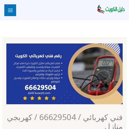
خطي
لى
لمحتوى
فني كهربائي / 66629504 / كهربجي
منازل