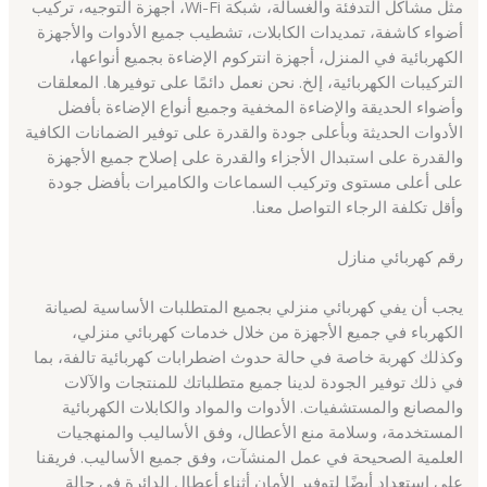
مثل مشاكل التدفئة والغسالة، شبكة Wi-Fi، أجهزة التوجيه، تركيب
أضواء كاشفة، تمديدات الكابلات، تشطيب جميع الأدوات والأجهزة
الكهربائية في المنزل، أجهزة انتركوم الإضاءة بجميع أنواعها،
التركيبات الكهربائية، إلخ. نحن نعمل دائمًا على توفيرها. المعلقات
وأضواء الحديقة والإضاءة المخفية وجميع أنواع الإضاءة بأفضل
الأدوات الحديثة وبأعلى جودة والقدرة على توفير الضمانات الكافية
والقدرة على استبدال الأجزاء والقدرة على إصلاح جميع الأجهزة
على أعلى مستوى وتركيب السماعات والكاميرات بأفضل جودة
وأقل تكلفة الرجاء التواصل معنا.
رقم كهربائي منازل
يجب أن يفي كهربائي منزلي بجميع المتطلبات الأساسية لصيانة
الكهرباء في جميع الأجهزة من خلال خدمات كهربائي منزلي،
وكذلك كهربة خاصة في حالة حدوث اضطرابات كهربائية تالفة، بما
في ذلك توفير الجودة لدينا جميع متطلباتك للمنتجات والآلات
والمصانع والمستشفيات. الأدوات والمواد والكابلات الكهربائية
المستخدمة، وسلامة منع الأعطال، وفق الأساليب والمنهجيات
العلمية الصحيحة في عمل المنشآت، وفق جميع الأساليب. فريقنا
على استعداد أيضًا لتوفير الأمان أثناء أعطال الدائرة في حالة