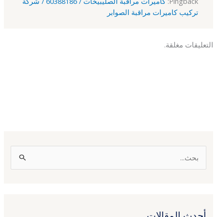
Pingback:
كاميرات مراقبة الصليبيخات / 60388186 / شركة
تركيب كاميرات مراقبة الصوابر
التعليقات مغلقة.
ا
ل
ب
ح
أحدث المقالات
ث