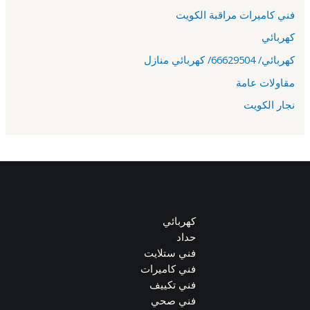
فني كاميرات مراقبة الكويت
كهربائي
كهربائي/ 66629504/ كهربائي منازل
مقاولات عامة
نجار الكويت
كهربائي
حداد
فني ستلايت
فني كاميرات
فني تكييف
فني صحي