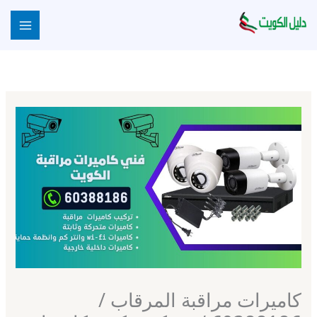
خطي
لى
لمحتوى
كاميرات مراقبة المرقاب /