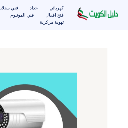
خطي
كهربائي
حداد
فني ستلاي
لى
فتح اقفال
فني المونيوم
لمحتوى
تهوية مركزية