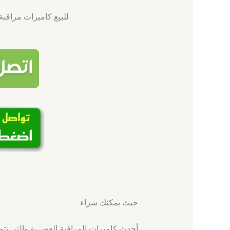
للبيع كاميرات مراقبة / 51226224 / فني تركيب كاميرات 
حيث يمكنك شراء
أحدث كاميرات المراقبة العصرية والتي تتو