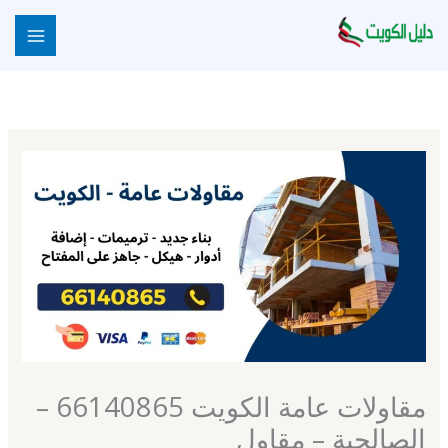
خطي
لى
لمحتوى
مقاولات عامة الكويت 66140865 –
الصالحية – مقاول