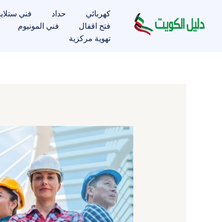
خطي
كهربائي
حداد
فني ستلاي
لى
فتح اقفال
فني المونيوم
لمحتوى
تهوية مركزية