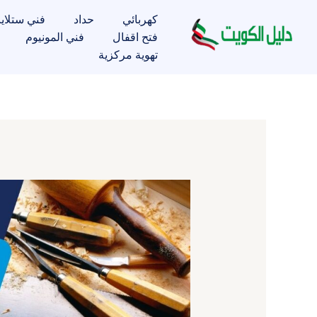
خطي
كهربائي
حداد
فني ستلاي
لى
فتح اقفال
فني المونيوم
لمحتوى
تهوية مركزية