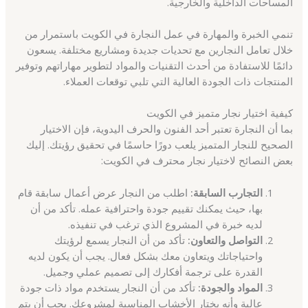
المساحات الداخلية والخارجية.
تنمي الخبرة والمهارة في عمل النجارة في الكويت باستمرار من
خلال تعامل النجارين مع تحديات جديدة ومشاريع مختلفة. يسعون
دائمًا للاستفادة من أحدث التقنيات والمواد لتطوير مهاراتهم وتوفير
المنتجات ذات الجودة العالية التي تلبي توقعات العملاء.
كيفية اختيار نجار متميز في الكويت
بما أن النجارة تعتبر أحد الفنون والحرف اليدوية، فإن الاختيار
الصحيح للنجار المتميز يلعب دورًا حاسمًا في تحقيق رؤيتك. إليك
بعض النصائح لاختيار نجار محترف في الكويت:
التجارب السابقة:
اطلب من النجار عرض أعمال سابقة قام
بها، حيث يمكنك تقييم جودة واحترافية عمله. تأكد من أن
لديه خبرة في المشروع الذي ترغب في تنفيذه.
التواصل والتعاون:
تأكد من أن النجار يسمع لرؤيتك
واحتياجاتك ويتعاون معك بشكل فعال. يجب أن يكون لديه
القدرة على ترجمة أفكارك إلى تصميم عملي وجميل.
المواد والجودة:
تأكد من أن النجار يستخدم مواد ذات جودة
عالية وأنه يختار الأخشاب المناسبة لمشروعك. يجب أن يتم