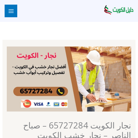
خطي
لى
لمحتوى
نجار الكويت 65727284 – صباح
الناصر – نجار خشب الكويت