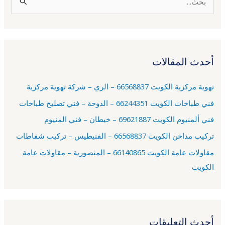
ا
ل
ب
ح
أحدث المقالات
ث
ع
تهوية مركزية الكويت 66568837 – الري – شركة تهوية مركزية
ن
فني طباخات الكويت 66244351 – الدوحة – فني تصليح طباخات
:
فني ألمنيوم الكويت 69621887 – خيطان – فني المنيوم
تركيب مداخن الكويت 66568837 – الفنيطيس – تركيب شفاطات
مقاولات عامة الكويت 66140865 – المنصورية – مقاولات عامة
الكويت
أحدث التعليقات